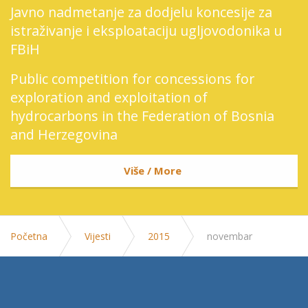
Javno nadmetanje za dodjelu koncesije za
istraživanje i eksploataciju ugljovodonika u
FBiH
Public competition for concessions for
exploration and exploitation of
hydrocarbons in the Federation of Bosnia
and Herzegovina
Više / More
Početna
Vijesti
2015
novembar