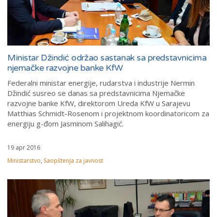
Ministar Džindić održao sastanak sa predstavnicima
njemačke razvojne banke KfW
Federalni ministar energije, rudarstva i industrije Nermin
Džindić susreo se danas sa predstavnicima Njemačke
razvojne banke KfW, direktorom Ureda KfW u Sarajevu
Matthias Schmidt-Rosenom i projektnom koordinatoricom za
energiju g-đom Jasminom Salihagić.
19 apr 2016
Ministarstvo
,
Saopštenja za javnost