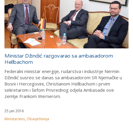
Ministar Džindić razgovarao sa ambasadorom
Hellbachom
Federalni ministar energije, rudarstva i industrije Nermin
Džindić susreo se danas sa ambasadorom SR Njemačke u
Bosni i Hercegovini, Christianom Hellbachom i prvim
sekretarom i šefom Privrednog odjela Ambasade ove
zemlje Frankom Wernerom.
25 jan 2016
Ministarstvo
,
Obavještenja