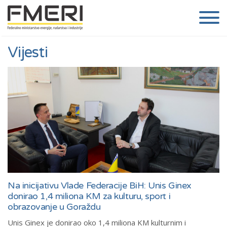
Vijesti
Na inicijativu Vlade Federacije BiH: Unis Ginex
donirao 1,4 miliona KM za kulturu, sport i
obrazovanje u Goraždu
Unis Ginex je donirao oko 1,4 miliona KM kulturnim i