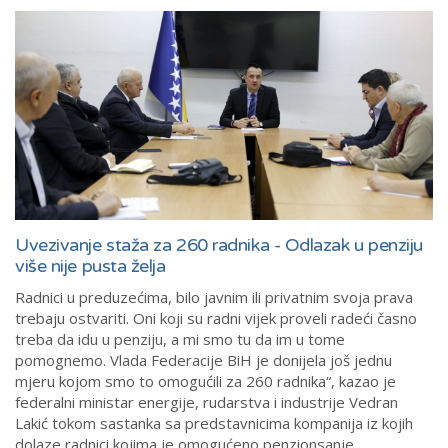
Uvezivanje staža za 260 radnika - Odlazak u penziju
više nije pusta želja
Radnici u preduzećima, bilo javnim ili privatnim svoja prava
trebaju ostvariti. Oni koji su radni vijek proveli radeći časno
treba da idu u penziju, a mi smo tu da im u tome
pomognemo. Vlada Federacije BiH je donijela još jednu
mjeru kojom smo to omogućili za 260 radnika“, kazao je
federalni ministar energije, rudarstva i industrije Vedran
Lakić tokom sastanka sa predstavnicima kompanija iz kojih
dolaze radnici kojima je omogućeno penzionsanje.