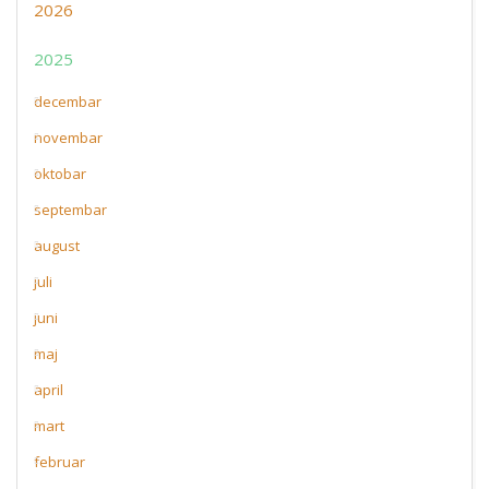
2026
2025
decembar
novembar
oktobar
septembar
august
juli
juni
maj
april
mart
februar