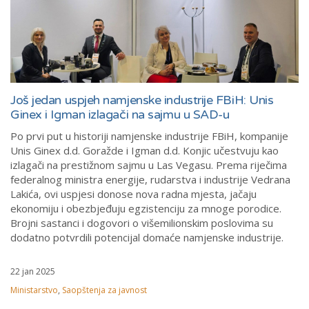
Još jedan uspjeh namjenske industrije FBiH: Unis
Ginex i Igman izlagači na sajmu u SAD-u
Po prvi put u historiji namjenske industrije FBiH, kompanije
Unis Ginex d.d. Goražde i Igman d.d. Konjic učestvuju kao
izlagači na prestižnom sajmu u Las Vegasu. Prema riječima
federalnog ministra energije, rudarstva i industrije Vedrana
Lakića, ovi uspjesi donose nova radna mjesta, jačaju
ekonomiju i obezbjeđuju egzistenciju za mnoge porodice.
Brojni sastanci i dogovori o višemilionskim poslovima su
dodatno potvrdili potencijal domaće namjenske industrije.
22 jan 2025
Ministarstvo
,
Saopštenja za javnost