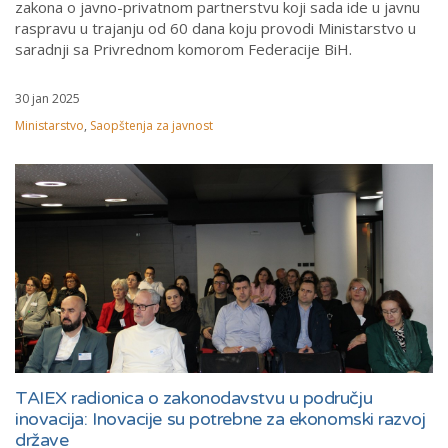
zakona o javno-privatnom partnerstvu koji sada ide u javnu
raspravu u trajanju od 60 dana koju provodi Ministarstvo u
saradnji sa Privrednom komorom Federacije BiH.
30 jan 2025
Ministarstvo
,
Saopštenja za javnost
TAIEX radionica o zakonodavstvu u području
inovacija: Inovacije su potrebne za ekonomski razvoj
države