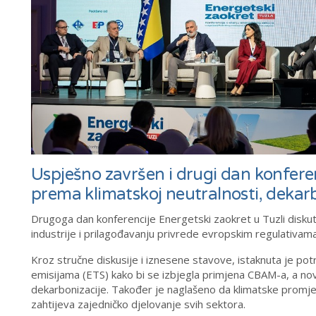
Uspješno završen i drugi dan konfere
prema klimatskoj neutralnosti, dekarb
Drugoga dan konferencije Energetski zaokret u Tuzli diskuto
industrije i prilagođavanju privrede evropskim regulativama
Kroz stručne diskusije i iznesene stavove, istaknuta je 
emisijama (ETS) kako bi se izbjegla primjena CBAM-a, a n
dekarbonizacije. Također je naglašeno da klimatske promjene 
zahtijeva zajedničko djelovanje svih sektora.