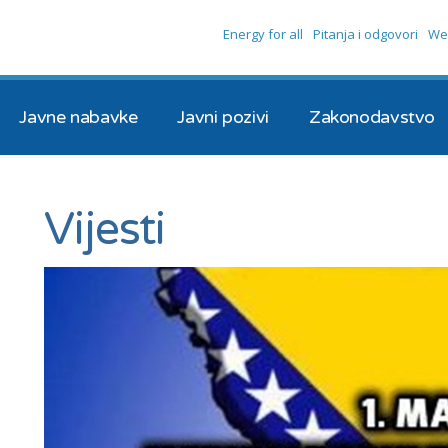
Energy for all
Pitanja i odgovori
We
Javne nabavke
Javni pozivi
Zakonodavstvo
Vijesti