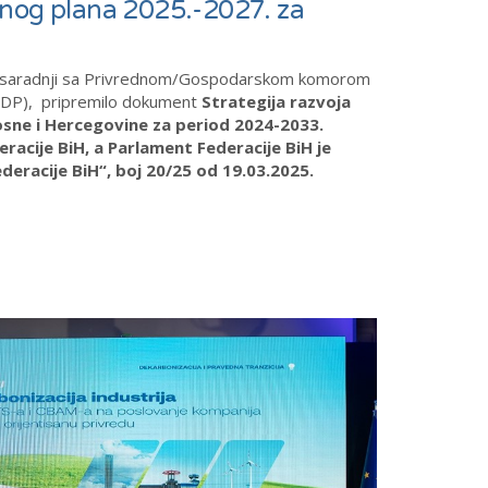
onog plana 2025.-2027. za
je u saradnji sa Privrednom/Gospodarskom komorom
NDP), pripremilo dokument
Strategija razvoja
i Bosne i Hercegovine za period 2024-2033.
racije BiH, a Parlament Federacije BiH je
eracije BiH“, boj 20/25 od 19.03.2025.