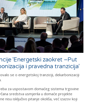
ncije 'Energetski zaokret –Put
onizacija i pravedna tranzicija'
valo se o energetskoj tranziciji, dekarbonizaciji
.
potreba za uspostavom domaćeg sistema trgovine
ovčana sredstva usmjerila u domaće projekte
nisu isključivo pitanje okoliša, već izazov koji