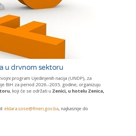
ana u drvnom sektoru
azvojni program Ujedinjenih nacija (UNDP), za
ije BiH za period 2026.-2035. godine, organizuju
ktoru
, koji će se održati u
Zenici, u hotelu Zenica,
l:
eldara.sose@fmeri.gov.ba
, najkasnije do