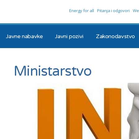
Energy for all
Pitanja i odgovori
We
Javne nabavke
Javni pozivi
Zakonodavstvo
Ministarstvo