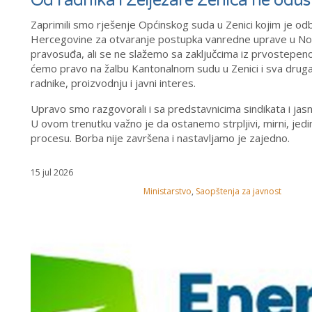
Od radnika i Željezare Zenica ne odu
Zaprimili smo rješenje Općinskog suda u Zenici kojim je odb
Hercegovine za otvaranje postupka vanredne uprave u Nov
pravosuđa, ali se ne slažemo sa zaključcima iz prvostepen
ćemo pravo na žalbu Kantonalnom sudu u Zenici i sva druga 
radnike, proizvodnju i javni interes.
Upravo smo razgovorali i sa predstavnicima sindikata i jasno
U ovom trenutku važno je da ostanemo strpljivi, mirni, jedi
procesu. Borba nije završena i nastavljamo je zajedno.
15 jul 2026
Ministarstvo
,
Saopštenja za javnost