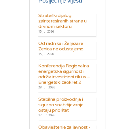
Posljednje vijesti
Strateški dijalog
zainteresiranih strana u
drvnom sektoru
15 jul 2026
Od radnika i Željezare
Zenica ne odustajemo
15 jul 2026
Konferencija Regionalna
energetska sigurnost i
održiv investicioni ciklus –
Energetski zaokret 2
28 jun 2026
Stabilna proizvodnja i
sigurno snabdijevanje
ostaju prioritet
17 jun 2026
Obavještenje za javnost -