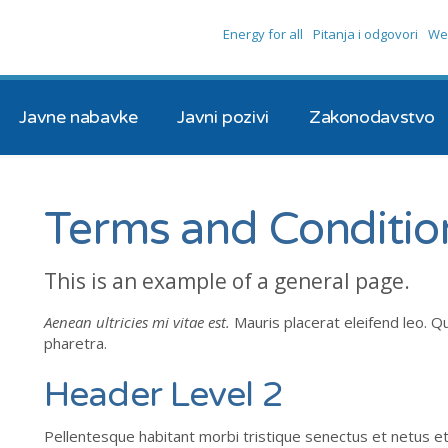
Energy for all
Pitanja i odgovori
We
Javne nabavke
Javni pozivi
Zakonodavstvo
Terms and Conditio
This is an example of a general page.
Aenean ultricies mi vitae est.
Mauris placerat eleifend leo. Q
pharetra.
Header Level 2
Pellentesque habitant morbi tristique senectus et netus e