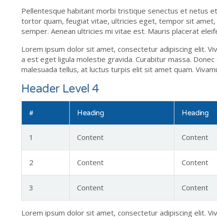
Pellentesque habitant morbi tristique senectus et netus e
tortor quam, feugiat vitae, ultricies eget, tempor sit ame
semper. Aenean ultricies mi vitae est. Mauris placerat eleif
Lorem ipsum dolor sit amet, consectetur adipiscing elit. Vi
a est eget ligula molestie gravida. Curabitur massa. Donec el
malesuada tellus, at luctus turpis elit sit amet quam. Viva
Header Level 4
#
Heading
Heading
1
Content
Content
2
Content
Content
3
Content
Content
Lorem ipsum dolor sit amet, consectetur adipiscing elit. Vi