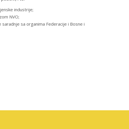
enske industrije;
vozom NVO;
je saradnje sa organima Federacije i Bosne i