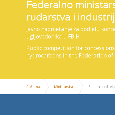
Federalno ministars
rudarstva i industri
Javno nadmetanje za dodjelu koncesi
ugljovodonika u FBiH
Public competition for concessions
hydrocarbons in the Federation of
Početna
Ministarstvo
Federalna direkc