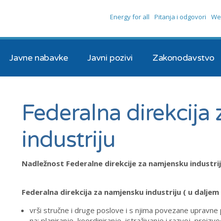
Energy for all
Pitanja i odgovori
We
Javne nabavke
Javni pozivi
Zakonodavstvo
Federalna direkcija
industriju
Nadležnost Federalne direkcije za namjensku industri
Federalna direkcija za namjensku industriju ( u daljem 
vrši stručne i druge poslove i s njima povezane upravne 
na: planiranje, koordiniranje, istraživanje i razvoj, proizv