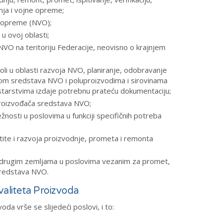
anja i vojne opreme;
ne opreme (NVO);
u ovoj oblasti;
VO na teritoriju Federacije, neovisno o krajnjem
roli u oblasti razvoja NVO, planiranje, odobravanje
om sredstava NVO i poluproizvodima i sirovinama
istarstvima izdaje potrebnu prateću dokumentaciju;
 proizvođača sredstava NVO;
ežnosti u poslovima u funkciji specifičnih potreba
štite i razvoja proizvodnje, prometa i remonta
s drugim zemljama u poslovima vezanim za promet,
 sredstava NVO.
valiteta Proizvoda
da vrše se slijedeći poslovi, i to: