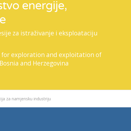
tvo energije,
je
je za istraživanje i eksploataciju
 for exploration and exploitation of
 Bosnia and Herzegovina
ija za namjensku industriju