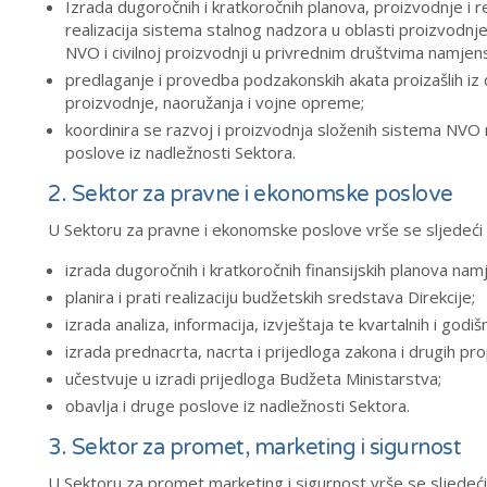
Izrada dugoročnih i kratkoročnih planova, proizvodnje i r
realizacija sistema stalnog nadzora u oblasti proizvodnje
NVO i civilnoj proizvodnji u privrednim društvima namjens
predlaganje i provedba podzakonskih akata proizašlih iz dr
proizvodnje, naoružanja i vojne opreme;
koordinira se razvoj i proizvodnja složenih sistema NVO 
poslove iz nadležnosti Sektora.
2. Sektor za pravne i ekonomske poslove
U Sektoru za pravne i ekonomske poslove vrše se sljedeći po
izrada dugoročnih i kratkoročnih finansijskih planova namj
planira i prati realizaciju budžetskih sredstava Direkcije;
izrada analiza, informacija, izvještaja te kvartalnih i god
izrada prednacrta, nacrta i prijedloga zakona i drugih pro
učestvuje u izradi prijedloga Budžeta Ministarstva;
obavlja i druge poslove iz nadležnosti Sektora.
3. Sektor za promet, marketing i sigurnost
U Sektoru za promet marketing i sigurnost vrše se sljedeći p