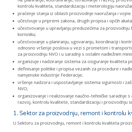
kontrolu kvaliteta, standardizaciju i meterologiju naoruž
praćenje stanja iz oblasti proizvodnje naoružanja i voj
učestvuje u pripremi zakona, drugih propisa i općih akata 
učestvovanje u upravljanju preduzećima za proizvodnju N
korisniku;
učestvovanje u planiranju, ugovaranju, koordinaciji i kont
odnosno vršenje poslova u vezi s prometom i transport
za proizvodnju NVO i u saradnji s ostalim nadležnim min
organizuje i nadziranje sistema za osiguranje kvaliteta
definisanje politike i propisa vezanih za procedure i nadl
namjenske industrije Federacije;
vršenje nadzora i uspostavljanje sistema sigurnosti i za
NVO;
organizovanje i realizovanje naučno-tehničke saradnje 
razvoj, kontrolu kvalitete, standardizaciju i proizvodnju
1. Sektor za proizvodnju, remont i kontrolu k
U Sektoru za proizvodnju, remont i kontrolu kvaliteta proizvo