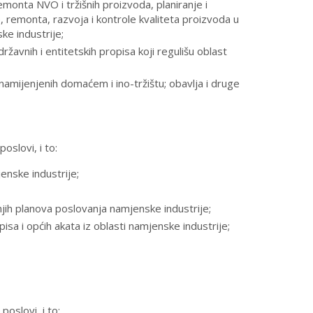
emonta NVO i tržišnih proizvoda, planiranje i
, remonta, razvoja i kontrole kvaliteta proizvoda u
ke industrije;
žavnih i entitetskih propisa koji regulišu oblast
namijenjenih domaćem i ino-tržištu; obavlja i druge
slovi, i to:
enske industrije;
išnjih planova poslovanja namjenske industrije;
pisa i općih akata iz oblasti namjenske industrije;
oslovi, i to: