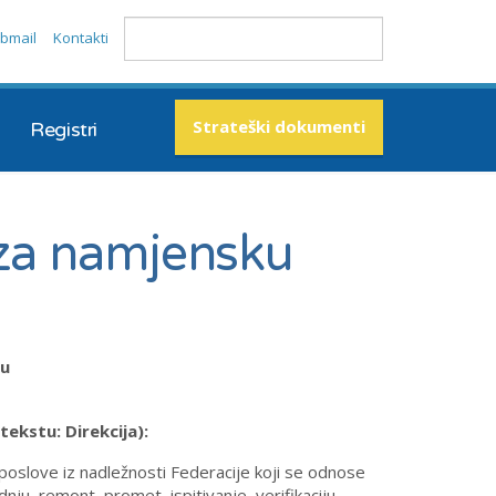
bmail
Kontakti
Strateški dokumenti
Registri
 za namjensku
ju
tekstu: Direkcija):
poslove iz nadležnosti Federacije koji se odnose
odnju, remont, promet, ispitivanje, verifikaciju,