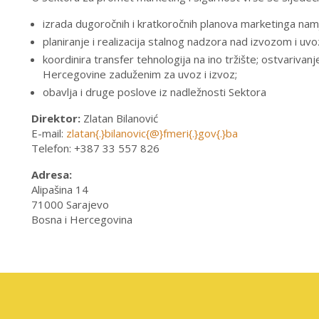
izrada dugoročnih i kratkoročnih planova marketinga namj
planiranje i realizacija stalnog nadzora nad izvozom i u
koordinira transfer tehnologija na ino tržište; ostvarivan
Hercegovine zaduženim za uvoz i izvoz;
obavlja i druge poslove iz nadležnosti Sektora
Direktor:
Zlatan Bilanović
E-mail:
zlatan
{.}
bilanovic
{
@
}
fmeri
{.}
gov
{.}
ba
Telefon: +387 33 557 826
Adresa:
Alipašina 14
71000 Sarajevo
Bosna i Hercegovina