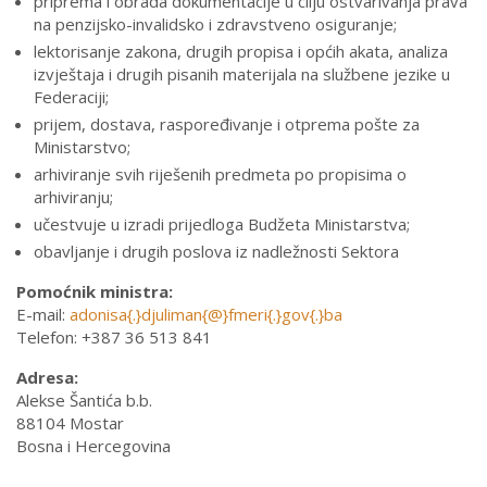
priprema i obrada dokumentacije u cilju ostvarivanja prava
na penzijsko-invalidsko i zdravstveno osiguranje;
lektorisanje zakona, drugih propisa i općih akata, analiza
izvještaja i drugih pisanih materijala na službene jezike u
Federaciji;
prijem, dostava, raspoređivanje i otprema pošte za
Ministarstvo;
arhiviranje svih riješenih predmeta po propisima o
arhiviranju;
učestvuje u izradi prijedloga Budžeta Ministarstva;
obavljanje i drugih poslova iz nadležnosti Sektora
Pomoćnik ministra:
E-mail:
adonisa
{.}djuliman{@}fmeri{.}gov{.}ba
Telefon: +387 36 513 841
Adresa:
Alekse Šantića b.b.
88104 Mostar
Bosna i Hercegovina