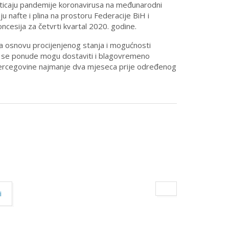
 uticaju pandemije koronavirusa na međunarodni
ju nafte i plina na prostoru Federacije BiH i
cesija za četvrti kvartal 2020. godine.
 na osnovu procijenjenog stanja i mogućnosti
g se ponude mogu dostaviti i blagovremeno
i Hercegovine najmanje dva mjeseca prije određenog
i