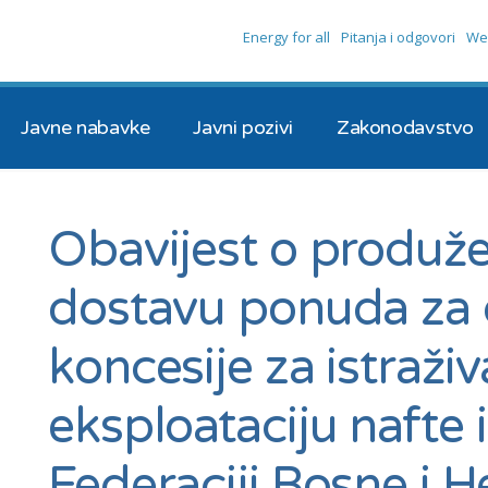
Energy for all
Pitanja i odgovori
We
Javne nabavke
Javni pozivi
Zakonodavstvo
Obavijest o produže
dostavu ponuda za 
koncesije za istraživ
eksploataciju nafte i
Federaciji Bosne i 