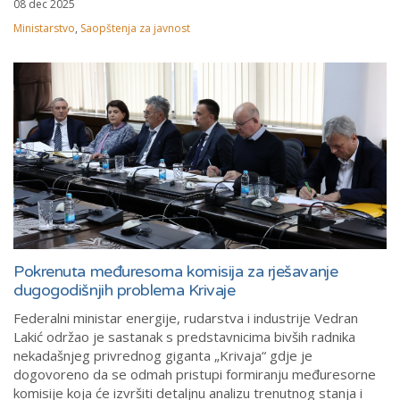
08 dec 2025
Ministarstvo
,
Saopštenja za javnost
Pokrenuta međuresorna komisija za rješavanje
dugogodišnjih problema Krivaje
Federalni ministar energije, rudarstva i industrije Vedran
Lakić održao je sastanak s predstavnicima bivših radnika
nekadašnjeg privrednog giganta „Krivaja“ gdje je
dogovoreno da se odmah pristupi formiranju međuresorne
komisije
koja će izvršiti detaljnu analizu trenutnog stanja i