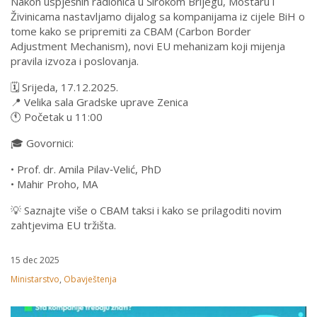
Nakon uspješnih radionica u Širokom Brijegu, Mostaru i
Živinicama nastavljamo dijalog sa kompanijama iz cijele BiH o
tome kako se pripremiti za CBAM (Carbon Border
Adjustment Mechanism), novi EU mehanizam koji mijenja
pravila izvoza i poslovanja.
🗓 Srijeda, 17.12.2025.
📍 Velika sala Gradske uprave Zenica
🕚 Početak u 11:00
🎓 Govornici:
• Prof. dr. Amila Pilav‑Velić, PhD
• Mahir Proho, MA
💡 Saznajte više o CBAM taksi i kako se prilagoditi novim
zahtjevima EU tržišta.
15 dec 2025
Ministarstvo
,
Obavještenja