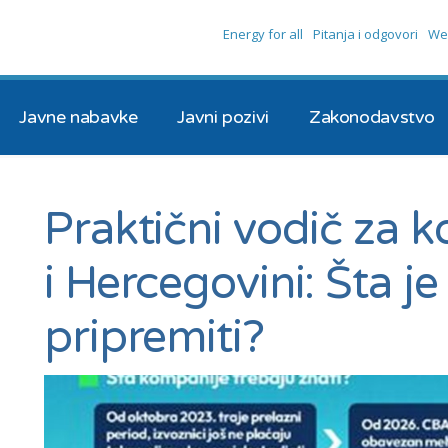
Energy for all
Pitanja i odgovori
We
Javne nabavke
Javni pozivi
Zakonodavstvo
Praktični vodič za 
i Hercegovini: Šta j
pripremiti?