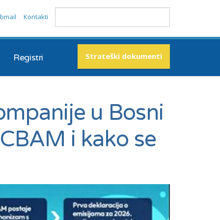
bmail
Kontakti
Strateški dokumenti
Registri
kompanije u Bosni
e CBAM i kako se