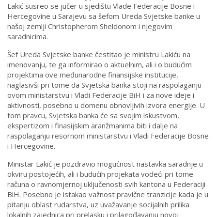
Lakić susreo se jučer u sjedištu Vlade Federacije Bosne i
Hercegovine u Sarajevu sa šefom Ureda Svjetske banke u
našoj zemlji Christopherom Sheldonom i njegovim
saradnicima.
Šef Ureda Svjetske banke čestitao je ministru Lakiću na
imenovanju, te ga informirao o aktuelnim, ali i o budućim
projektima ove međunarodne finansijske institucije,
naglasivši pri tome da Svjetska banka stoji na raspolaganju
ovom ministarstvu i Vladi Federacije BiH i za nove ideje i
aktivnosti, posebno u domenu obnovljivih izvora energije. U
tom pravcu, Svjetska banka će sa svojim iskustvom,
ekspertizom i finasijskim aranžmanima biti i dalje na
raspolaganju resornom ministarstvu i Vladi Federacije Bosne
i Hercegovine.
Ministar Lakić je pozdravio mogućnost nastavka saradnje u
okviru postojećih, ali i budućih projekata vodeći pri tome
računa o ravnomjernoj uključenosti svih kantona u Federaciji
BiH. Posebno je istakao važnost pravične tranzicije kada je u
pitanju oblast rudarstva, uz uvažavanje socijalnih prilika
lokalnih zajednica pri prelasku i prilagođavanju novoj