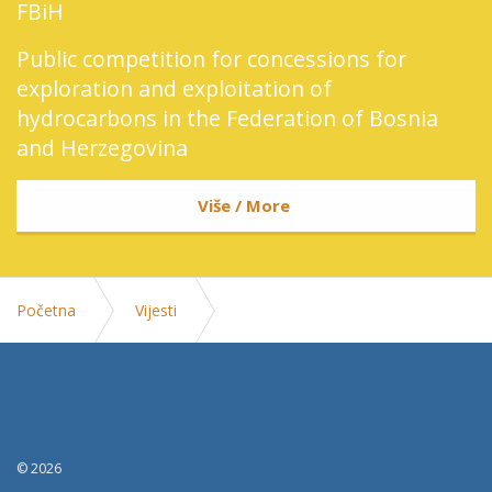
FBiH
Public competition for concessions for
exploration and exploitation of
hydrocarbons in the Federation of Bosnia
and Herzegovina
Više / More
Početna
Vijesti
Ministar Lakic sa sefom Ureda Svjetske banke u BiH o
saradnji u reformskim projektima
© 2026