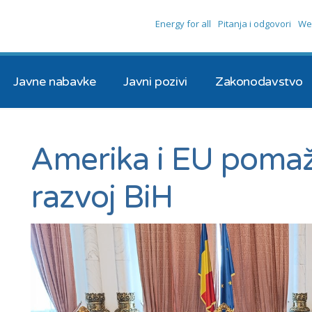
Energy for all
Pitanja i odgovori
We
Javne nabavke
Javni pozivi
Zakonodavstvo
Amerika i EU pomaž
razvoj BiH