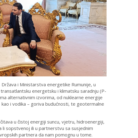
h Država i Ministarstva energetike Rumunije, u
 transatlantsku energetsku i klimatsku saradnju (P-
ma alternativnim izvorima, od nuklearne energije
e, kao i vodika – goriva budućnosti, te geotermalne
ava u čistoj energiji suncu, vjetru, hidroenergiji,
 li sopstvenoj ili u partnerstvu sa susjednim
i evropskih partnera da nam pomognu u tome.