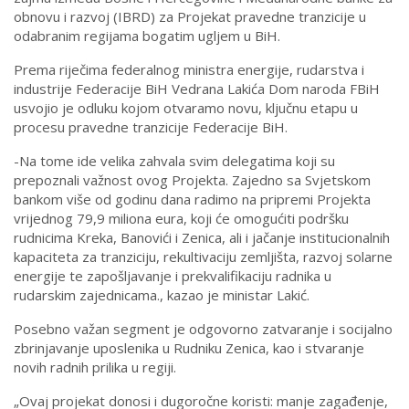
obnovu i razvoj (IBRD) za Projekat pravedne tranzicije u
odabranim regijama bogatim ugljem u BiH.
Prema riječima federalnog ministra energije, rudarstva i
industrije Federacije BiH Vedrana Lakića Dom naroda FBiH
usvojio je odluku kojom otvaramo novu, ključnu etapu u
procesu pravedne tranzicije Federacije BiH.
-Na tome ide velika zahvala svim delegatima koji su
prepoznali važnost ovog Projekta. Zajedno sa Svjetskom
bankom više od godinu dana radimo na pripremi Projekta
vrijednog 79,9 miliona eura, koji će omogućiti podršku
rudnicima Kreka, Banovići i Zenica, ali i jačanje institucionalnih
kapaciteta za tranziciju, rekultivaciju zemljišta, razvoj solarne
energije te zapošljavanje i prekvalifikaciju radnika u
rudarskim zajednicama., kazao je ministar Lakić.
Posebno važan segment je odgovorno zatvaranje i socijalno
zbrinjavanje uposlenika u Rudniku Zenica, kao i stvaranje
novih radnih prilika u regiji.
„Ovaj projekat donosi i dugoročne koristi: manje zagađenje,