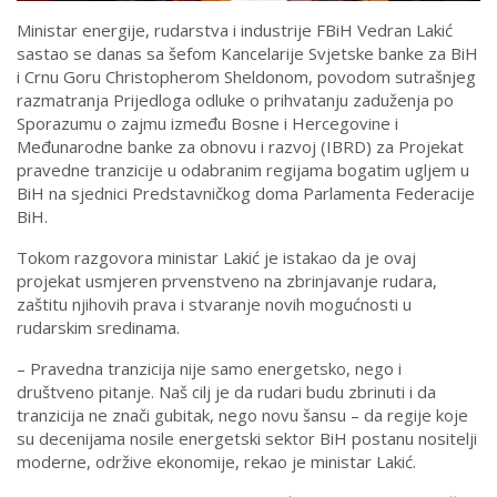
Ministar energije, rudarstva i industrije FBiH Vedran Lakić
sastao se danas sa šefom Kancelarije Svjetske banke za BiH
i Crnu Goru Christopherom Sheldonom, povodom sutrašnjeg
razmatranja Prijedloga odluke o prihvatanju zaduženja po
Sporazumu o zajmu između Bosne i Hercegovine i
Međunarodne banke za obnovu i razvoj (IBRD) za Projekat
pravedne tranzicije u odabranim regijama bogatim ugljem u
BiH na sjednici Predstavničkog doma Parlamenta Federacije
BiH.
Tokom razgovora ministar Lakić je istakao da je ovaj
projekat usmjeren prvenstveno na zbrinjavanje rudara,
zaštitu njihovih prava i stvaranje novih mogućnosti u
rudarskim sredinama.
– Pravedna tranzicija nije samo energetsko, nego i
društveno pitanje. Naš cilj je da rudari budu zbrinuti i da
tranzicija ne znači gubitak, nego novu šansu – da regije koje
su decenijama nosile energetski sektor BiH postanu nositelji
moderne, održive ekonomije, rekao je ministar Lakić.