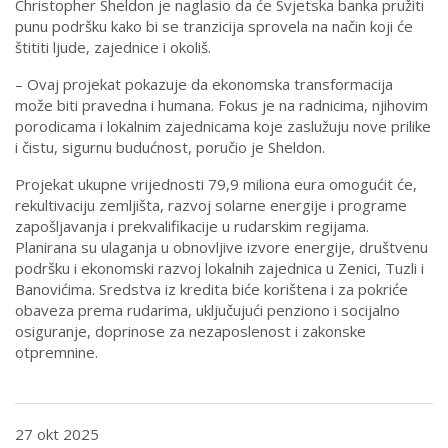
Christopher Sheldon je naglasio da će Svjetska banka pružiti
punu podršku kako bi se tranzicija sprovela na način koji će
štititi ljude, zajednice i okoliš.
– Ovaj projekat pokazuje da ekonomska transformacija
može biti pravedna i humana. Fokus je na radnicima, njihovim
porodicama i lokalnim zajednicama koje zaslužuju nove prilike
i čistu, sigurnu budućnost, poručio je Sheldon.
Projekat ukupne vrijednosti 79,9 miliona eura omogućit će,
rekultivaciju zemljišta, razvoj solarne energije i programe
zapošljavanja i prekvalifikacije u rudarskim regijama.
Planirana su ulaganja u obnovljive izvore energije, društvenu
podršku i ekonomski razvoj lokalnih zajednica u Zenici, Tuzli i
Banovićima. Sredstva iz kredita biće korištena i za pokriće
obaveza prema rudarima, uključujući penziono i socijalno
osiguranje, doprinose za nezaposlenost i zakonske
otpremnine.
27 okt 2025