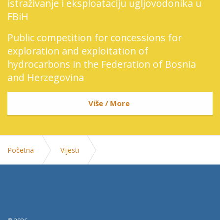
istraživanje i eksploataciju ugljovodonika u
FBiH
Public competition for concessions for
exploration and exploitation of
hydrocarbons in the Federation of Bosnia
and Herzegovina
Više / More
Početna
Vijesti
Lakic i Sheldon: Pravedna tranzicija mora znaciti
sigurnost za rudare i novu sansu za rudarske zajednice