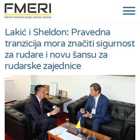
Lakić i Sheldon: Pravedna
tranzicija mora značiti sigurnost
za rudare i novu šansu za
rudarske zajednice