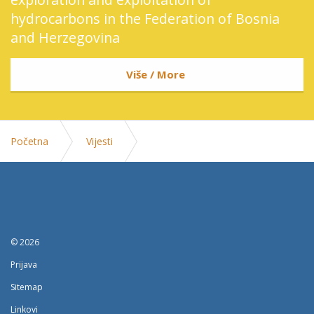
hydrocarbons in the Federation of Bosnia
and Herzegovina
Više / More
Početna
Vijesti
Vlada FBIH stoji uz Zrak: Dogovorena isplata
potrazivanja preostalih radnika
© 2026
Prijava
Sitemap
Linkovi