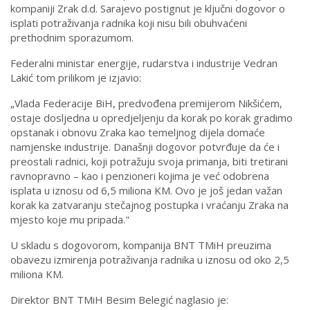
kompaniji Zrak d.d. Sarajevo postignut je ključni dogovor o
isplati potraživanja radnika koji nisu bili obuhvaćeni
prethodnim sporazumom.
Federalni ministar energije, rudarstva i industrije Vedran
Lakić tom prilikom je izjavio:
„Vlada Federacije BiH, predvođena premijerom Nikšićem,
ostaje dosljedna u opredjeljenju da korak po korak gradimo
opstanak i obnovu Zraka kao temeljnog dijela domaće
namjenske industrije. Današnji dogovor potvrđuje da će i
preostali radnici, koji potražuju svoja primanja, biti tretirani
ravnopravno – kao i penzioneri kojima je već odobrena
isplata u iznosu od 6,5 miliona KM. Ovo je još jedan važan
korak ka zatvaranju stečajnog postupka i vraćanju Zraka na
mjesto koje mu pripada."
U skladu s dogovorom, kompanija BNT TMiH preuzima
obavezu izmirenja potraživanja radnika u iznosu od oko 2,5
miliona KM.
Direktor BNT TMiH Besim Belegić naglasio je: