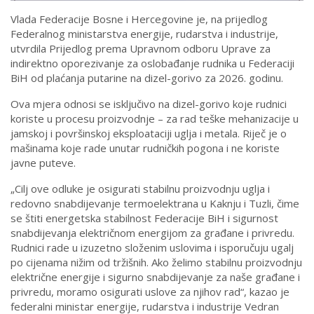
Vlada Federacije Bosne i Hercegovine je, na prijedlog
Federalnog ministarstva energije, rudarstva i industrije,
utvrdila Prijedlog prema Upravnom odboru Uprave za
indirektno oporezivanje za oslobađanje rudnika u Federaciji
BiH od plaćanja putarine na dizel-gorivo za 2026. godinu.
Ova mjera odnosi se isključivo na dizel-gorivo koje rudnici
koriste u procesu proizvodnje – za rad teške mehanizacije u
jamskoj i površinskoj eksploataciji uglja i metala. Riječ je o
mašinama koje rade unutar rudničkih pogona i ne koriste
javne puteve.
„Cilj ove odluke je osigurati stabilnu proizvodnju uglja i
redovno snabdijevanje termoelektrana u Kaknju i Tuzli, čime
se štiti energetska stabilnost Federacije BiH i sigurnost
snabdijevanja električnom energijom za građane i privredu.
Rudnici rade u izuzetno složenim uslovima i isporučuju ugalj
po cijenama nižim od tržišnih. Ako želimo stabilnu proizvodnju
električne energije i sigurno snabdijevanje za naše građane i
privredu, moramo osigurati uslove za njihov rad“, kazao je
federalni ministar energije, rudarstva i industrije Vedran