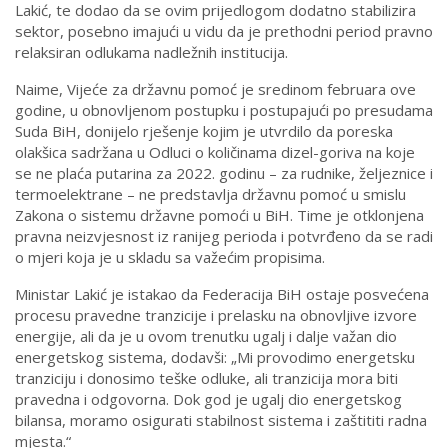
Lakić, te dodao da se ovim prijedlogom dodatno stabilizira
sektor, posebno imajući u vidu da je prethodni period pravno
relaksiran odlukama nadležnih institucija.
Naime, Vijeće za državnu pomoć je sredinom februara ove
godine, u obnovljenom postupku i postupajući po presudama
Suda BiH, donijelo rješenje kojim je utvrdilo da poreska
olakšica sadržana u Odluci o količinama dizel-goriva na koje
se ne plaća putarina za 2022. godinu – za rudnike, željeznice i
termoelektrane – ne predstavlja državnu pomoć u smislu
Zakona o sistemu državne pomoći u BiH. Time je otklonjena
pravna neizvjesnost iz ranijeg perioda i potvrđeno da se radi
o mjeri koja je u skladu sa važećim propisima.
Ministar Lakić je istakao da Federacija BiH ostaje posvećena
procesu pravedne tranzicije i prelasku na obnovljive izvore
energije, ali da je u ovom trenutku ugalj i dalje važan dio
energetskog sistema, dodavši: „Mi provodimo energetsku
tranziciju i donosimo teške odluke, ali tranzicija mora biti
pravedna i odgovorna. Dok god je ugalj dio energetskog
bilansa, moramo osigurati stabilnost sistema i zaštititi radna
mjesta.“