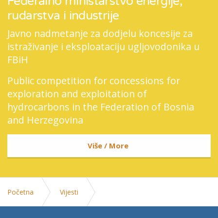
Federalno ministarstvo energije,
rudarstva i industrije
Javno nadmetanje za dodjelu koncesije za
istraživanje i eksploataciju ugljovodonika u
FBiH
Public competition for concessions for
exploration and exploitation of
hydrocarbons in the Federation of Bosnia
and Herzegovina
Više / More
Početna
Vijesti