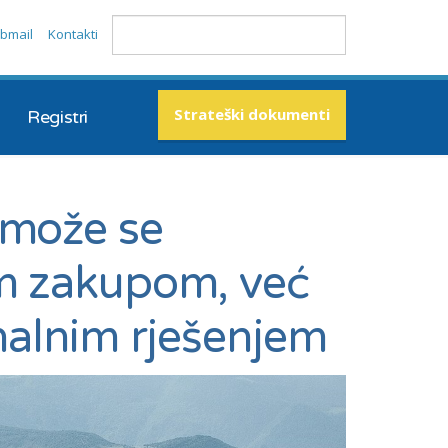
bmail
Kontakti
Strateški dokumenti
Registri
 može se
im zakupom, već
onalnim rješenjem