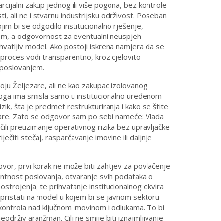
arcijalni zakup jednog ili više pogona, bez kontrole
i, ali ne i stvarnu industrijsku održivost. Poseban
jim bi se odgodilo institucionalno rješenje,
nom, a odgovornost za eventualni neuspjeh
rihvatljiv model. Ako postoji iskrena namjera da se
proces vodi transparentno, kroz cjelovito
 poslovanjem.
voju Željezare, ali ne kao zakupac izolovanog
uloga ima smisla samo u institucionalno uređenom
ik, šta je predmet restrukturiranja i kako se štite
eljezare. Zato se odgovor sam po sebi nameće: Vlada
čili preuzimanje operativnog rizika bez upravljačke
ječiti stečaj, rasparčavanje imovine ili daljnje
ovor, prvi korak ne može biti zahtjev za povlačenje
entnost poslovanja, otvaranje svih podataka o
strojenja, te prihvatanje institucionalnog okvira
 pristati na model u kojem bi se javnom sektoru
kontrola nad ključnom imovinom i odlukama. To bi
održiv aranžman. Cilj ne smije biti iznajmljivanje