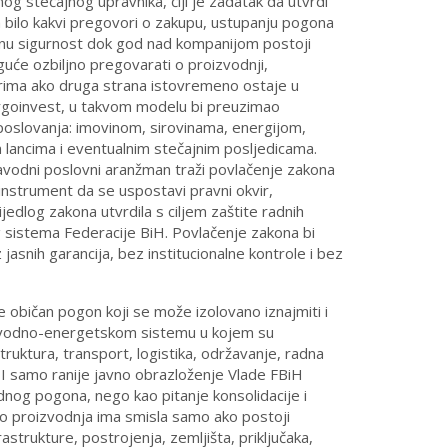
 stečajnog upravnika, čiji je zadatak da utvrdi
a bilo kakvi pregovori o zakupu, ustupanju pogona
bnu sigurnost dok god nad kompanijom postoji
oguće ozbiljno pregovarati o proizvodnji,
vorima ako druga strana istovremeno ostaje u
ergoinvest, u takvom modelu bi preuzimao
poslovanja: imovinom, sirovinama, energijom,
lancima i eventualnim stečajnim posljedicama.
vodni poslovni aranžman traži povlačenje zakona
instrument da se uspostavi pravni okvir,
jedlog zakona utvrdila s ciljem zaštite radnih
g sistema Federacije BiH. Povlačenje zakona bi
asnih garancija, bez institucionalne kontrole i bez
e običan pogon koji se može izolovano iznajmiti i
izvodno-energetskom sistemu u kojem su
uktura, transport, logistika, održavanje, radna
. I samo ranije javno obrazloženje Vlade FBiH
dnog pogona, nego kao pitanje konsolidacije i
ato proizvodnja ima smisla samo ako postoji
astrukture, postrojenja, zemljišta, priključaka,