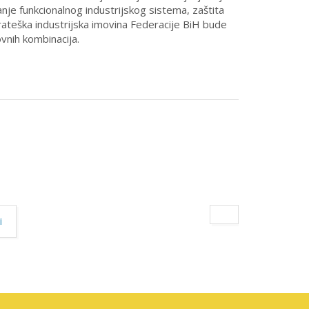
anje funkcionalnog industrijskog sistema, zaštita
trateška industrijska imovina Federacije BiH bude
ovnih kombinacija.
i