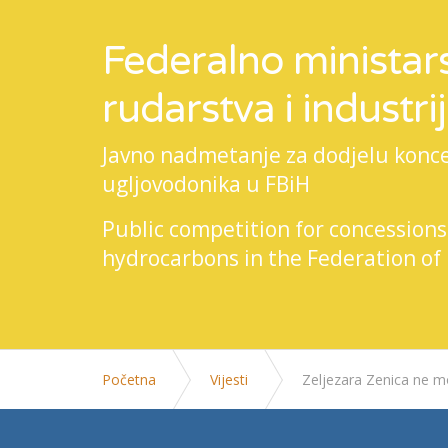
Federalno ministars
rudarstva i industri
Javno nadmetanje za dodjelu koncesi
ugljovodonika u FBiH
Public competition for concessions
hydrocarbons in the Federation of
Početna
Vijesti
Zeljezara Zenica ne mo