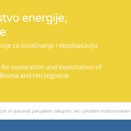
tvo energije,
je
je za istraživanje i eksploataciju
 for exploration and exploitation of
 Bosnia and Herzegovina
ze se spasavati parcijalnim zakupom, već cjelovitim institucionalnim