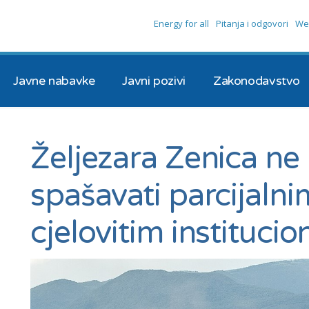
Energy for all
Pitanja i odgovori
We
Javne nabavke
Javni pozivi
Zakonodavstvo
Željezara Zenica ne
spašavati parcijaln
cjelovitim instituci