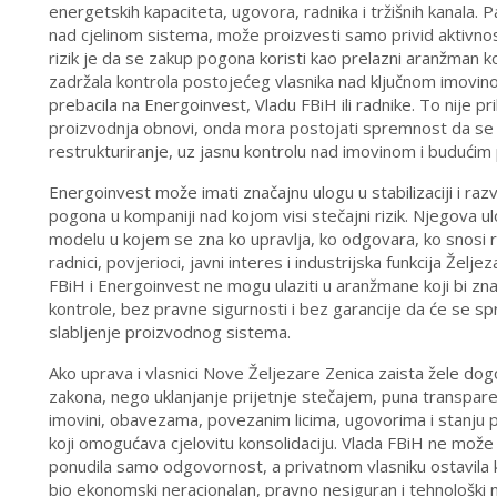
energetskih kapaciteta, ugovora, radnika i tržišnih kanala. P
nad cjelinom sistema, može proizvesti samo privid aktivnost
rizik je da se zakup pogona koristi kao prelazni aranžman ko
zadržala kontrola postojećeg vlasnika nad ključnom imovi
prebacila na Energoinvest, Vladu FBiH ili radnike. To nije p
proizvodnja obnovi, onda mora postojati spremnost da se 
restrukturiranje, uz jasnu kontrolu nad imovinom i budućim
Energoinvest može imati značajnu ulogu u stabilizaciji i raz
pogona u kompaniji nad kojom visi stečajni rizik. Njegova 
modelu u kojem se zna ko upravlja, ko odgovara, ko snosi riz
radnici, povjerioci, javni interes i industrijska funkcija Ž
FBiH i Energoinvest ne mogu ulaziti u aranžmane koji bi zna
kontrole, bez pravne sigurnosti i bez garancije da će se spri
slabljenje proizvodnog sistema.
Ako uprava i vlasnici Nove Željezare Zenica zaista žele dog
zakona, nego uklanjanje prijetnje stečajem, puna transpar
imovini, obavezama, povezanim licima, ugovorima i stanju po
koji omogućava cjelovitu konsolidaciju. Vlada FBiH ne može
ponudila samo odgovornost, a privatnom vlasniku ostavila 
bio ekonomski neracionalan, pravno nesiguran i tehnološki ne