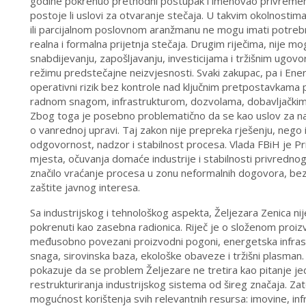
godine pokrenuo prethodni postupak i imenovao privremenog
postoje li uslovi za otvaranje stečaja. U takvim okolnostim
ili parcijalnom poslovnom aranžmanu ne mogu imati potre
realna i formalna prijetnja stečaja. Drugim riječima, nije m
snabdijevanju, zapošljavanju, investicijama i tržišnim ugo
režimu predstečajne neizvjesnosti. Svaki zakupac, pa i En
operativni rizik bez kontrole nad ključnim pretpostavkama 
radnom snagom, infrastrukturom, dozvolama, dobavljačkim 
Zbog toga je posebno problematično da se kao uslov za na
o vanrednoj upravi. Taj zakon nije prepreka rješenju, nego 
odgovornost, nadzor i stabilnost procesa. Vlada FBiH je Pri
mjesta, očuvanja domaće industrije i stabilnosti privredno
značilo vraćanje procesa u zonu neformalnih dogovora, bez j
zaštite javnog interesa.
Sa industrijskog i tehnološkog aspekta, Željezara Zenica nij
pokrenuti kao zasebna radionica. Riječ je o složenom pro
međusobno povezani proizvodni pogoni, energetska infrastr
snaga, sirovinska baza, ekološke obaveze i tržišni plasman
pokazuje da se problem Željezare ne tretira kao pitanje je
restrukturiranja industrijskog sistema od šireg značaja. Z
mogućnost korištenja svih relevantnih resursa: imovine, infr