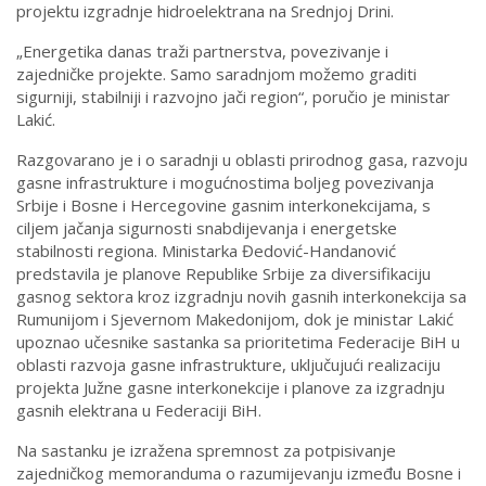
projektu izgradnje hidroelektrana na Srednjoj Drini.
„Energetika danas traži partnerstva, povezivanje i
zajedničke projekte. Samo saradnjom možemo graditi
sigurniji, stabilniji i razvojno jači region“, poručio je ministar
Lakić.
Razgovarano je i o saradnji u oblasti prirodnog gasa, razvoju
gasne infrastrukture i mogućnostima boljeg povezivanja
Srbije i Bosne i Hercegovine gasnim interkonekcijama, s
ciljem jačanja sigurnosti snabdijevanja i energetske
stabilnosti regiona. Ministarka Đedović-Handanović
predstavila je planove Republike Srbije za diversifikaciju
gasnog sektora kroz izgradnju novih gasnih interkonekcija sa
Rumunijom i Sjevernom Makedonijom, dok je ministar Lakić
upoznao učesnike sastanka sa prioritetima Federacije BiH u
oblasti razvoja gasne infrastrukture, uključujući realizaciju
projekta Južne gasne interkonekcije i planove za izgradnju
gasnih elektrana u Federaciji BiH.
Na sastanku je izražena spremnost za potpisivanje
zajedničkog memoranduma o razumijevanju između Bosne i