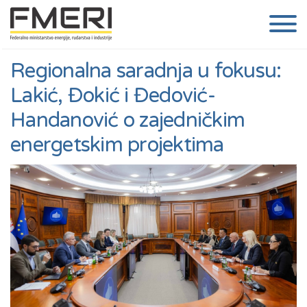
Regionalna saradnja u fokusu:
Lakić, Đokić i Đedović-
Handanović o zajedničkim
energetskim projektima