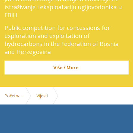
istraživanje i eksploataciju ugljovodonika u
FBiH
Public competition for concessions for
exploration and exploitation of
hydrocarbons in the Federation of Bosnia
and Herzegovina
Više / More
Početna
Vijesti
Regionalna saradnja u fokusu: Lakic, Djokic i Djedovic-
Handanovc o zajednickim energetskim projektima