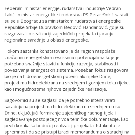
Federalni ministar energije, rudarstva i industrije Vedran
Lakić i ministar energetike i rudarstva RS Petar Đokić sastali
su se u Beogradu sa ministarkom rudarstva i energetike
Republike Srbije Dubravkom Đedović-Handanović, gdje su
razgovarali o realizaciji zajedničkih projekata i jačanju
regionalne saradnje u oblasti energetike.
Tokom sastanka konstatovano je da region raspolaže
značajnim energetskim resursima i potencijalima koje je
potrebno snažnije staviti u funkciju razvoja, stabilnosti i
povezivanja energetskih sistema. Poseban fokus razgovora
bio je na hidroenergetskom potencijalu rijeke Drine,
projektima hidroelektrana na srednjem i gornjem toku rijeke,
kao i mogućnostima njihove zajedničke realizacije.
Sagovornici su se saglasili da je potrebno intenzivirati
saradnju na projektima hidroelektrana na srednjem toku
Drine, uključujući formiranje zajedničkog radnog tijela i
sagledavanje postojećeg nivoa tehničke dokumentacije, kao
prvih koraka ka budućoj realizaciji projekata. Istaknuta je
spremnost da se pristupi izradi memoranduma o saradnji na