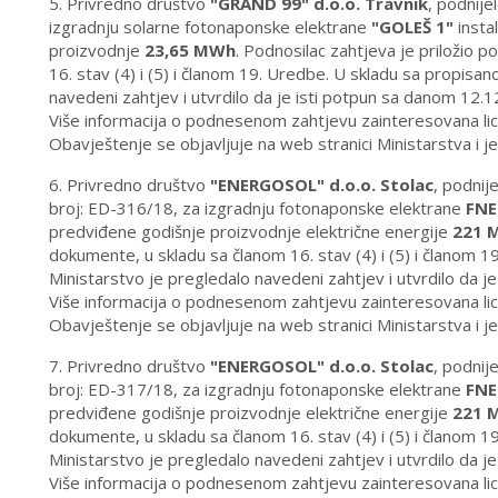
5. Privredno društvo
"GRAND 99" d.o.o. Travnik
, podnije
izgradnju solarne fotonaponske elektrane
"GOLEŠ 1"
insta
proizvodnje
23,65 MWh
. Podnosilac zahtjeva je priložio 
16. stav (4) i (5) i članom 19. Uredbe. U skladu sa propis
navedeni zahtjev i utvrdilo da je isti potpun sa danom 12.1
Više informacija o podnesenom zahtjevu zainteresovana lic
Obavještenje se objavljuje na web stranici Ministarstva i 
6. Privredno društvo
"ENERGOSOL" d.o.o. Stolac
, podnij
broj: ED-316/18, za izgradnju fotonaponske elektrane
FNE
predviđene godišnje proizvodnje električne energije
221 
dokumente, u skladu sa članom 16. stav (4) i (5) i članom
Ministarstvo je pregledalo navedeni zahtjev i utvrdilo da j
Više informacija o podnesenom zahtjevu zainteresovana lic
Obavještenje se objavljuje na web stranici Ministarstva i 
7. Privredno društvo
"ENERGOSOL" d.o.o. Stolac
, podnij
broj: ED-317/18, za izgradnju fotonaponske elektrane
FNE
predviđene godišnje proizvodnje električne energije
221 
dokumente, u skladu sa članom 16. stav (4) i (5) i članom
Ministarstvo je pregledalo navedeni zahtjev i utvrdilo da j
Više informacija o podnesenom zahtjevu zainteresovana lic