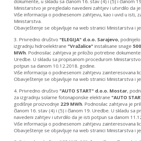
dokumente, u skladu sa članom 16. stav (4) i (5) i članom
Ministarstvo je pregledalo navedeni zahtjev i utvrdilo da j
Više informacija o podnesenom zahtjevu, kao i uvid u isti, 
Ministarstva.
Obavještenje se objavljuje na web stranici Ministarstva i 
3. Privredno društvo
"ELEGIJA" d.o.o. Sarajevo
, podnijel
izgradnju hidroelektrane
"Vražalice"
instalisane snage
50
MWh
. Podnosilac zahtjeva je priložio potrebne dokumente, 
Uredbe. U skladu sa propisanom procedurom Ministarstvo je 
potpun sa danom 10.12.2018. godine.
Više informacija o podnesenom zahtjevu zainteresovana lic
Obavještenje se objavljuje na web stranici Ministarstva i 
4. Privredno društvo
"AUTO START" d.o.o. Mostar
, podn
za izgradnju solarne fotonaponske elektrane
"AUTO STAR
godišnje proizvodnje
229 MWh
. Podnosilac zahtjeva je pr
članom 16. stav (4) i (5) i članom 19. Uredbe. U skladu sa
navedeni zahtjev i utvrdilo da je isti potpun sa danom 11.1
Više informacija o podnesenom zahtjevu zainteresovana lic
Obavještenje se objavljuje na web stranici Ministarstva i 