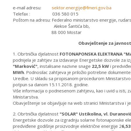
e-mail adresu:
sektor.energije@fmeri.gov.ba
Telefax : 036 580 015
Poštom na adresu: Federalno ministarstvo energije, rudarst
Alekse Šantića bb,
88 000 Mostar
Obavještenje za javnos
1. Obrtnička djelatnost
FOTONAPONSKA ELEKTRANA "MAR
podnijela je zahtjev za izdavanje Energetske dozvole za i
"Marković"
, instalisane nazivne snage
22,5 kW
i predviđe
MWh
. Podnosilac zahtjeva je priložio potrebne dokumente, 
Uredbe. U skladu sa propisanom procedurom Ministarstvo je 
potpun sa danom 15.11.2018. godine.
Više informacija o podnesenom zahtjevu, kao i uvid u isti, 
Ministarstva.
Obavještenje se objavljuje na web stranici Ministarstva i 
2. Obrtnička djelatnost
"SOLAR" Ustikolina, vl. Duranovi
Energetske dozvole za izgradnju solarne fotonaponske el
predviđene godišnje proizvodnje električne energije 2
6,5