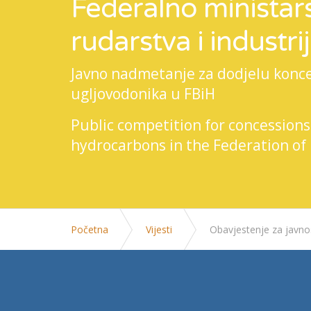
Federalno ministars
rudarstva i industri
Javno nadmetanje za dodjelu koncesi
ugljovodonika u FBiH
Public competition for concessions
hydrocarbons in the Federation of
Početna
Vijesti
Obavjestenje za javno