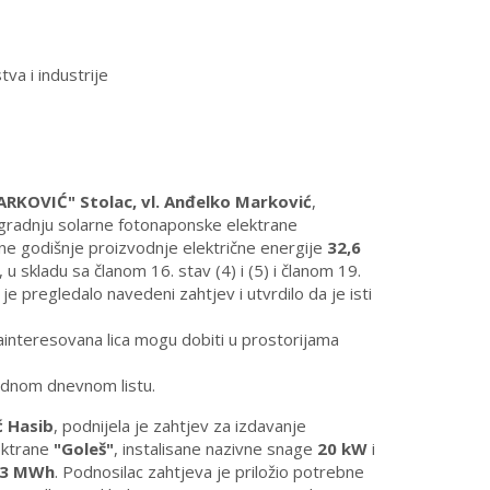
va i industrije
t
KOVIĆ" Stolac,
vl. Anđelko Marković
,
zgradnju solarne fotonaponske elektrane
ne godišnje proizvodnje električne energije
32,6
u skladu sa članom 16. stav (4) i (5) i članom 19.
pregledalo navedeni zahtjev i utvrdilo da je isti
zainteresovana lica mogu dobiti u prostorijama
jednom dnevnom listu.
ć Hasib
, podnijela je zahtjev za izdavanje
ektrane
"Goleš"
, instalisane nazivne snage
20 kW
i
33 MWh
. Podnosilac zahtjeva je priložio potrebne