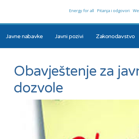
Energy for all
Pitanja i odgovori
We
Javne nabavke
Javni pozivi
Zakonodavstvo
Obavještenje za jav
dozvole