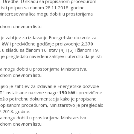
 19. Uredbe. U skladu sa propisanom procedurom
e isti potpun sa danom 28.11.2018. godine.
zainteresovana lica mogu dobiti u prostorijama
jednom dnevnom listu.
o je zahtjev za izdavanje Energetske dozvole za
0 kW
i predviđene godišnje proizvodnje
2.370
u skladu sa članom 16. stav (4) i (5) i članom 19.
pregledalo navedeni zahtjev i utvrdilo da je isti
a mogu dobiti u prostorijama Ministarstva.
jednom dnevnom listu.
ijelo je zahtjev za izdavanje Energetske dozvole
T"
instalisane nazivne snage
150 kW
i predviđene
iložio potrebnu dokumentaciju kako je propisano
 propisanom procedurom, Ministarstvo je pregledalo
2.2018. godine.
a mogu dobiti u prostorijama Ministarstva.
jednom dnevnom listu.