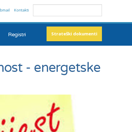
bmail
Kontakti
Strateški dokumenti
Registri
nost - energetske