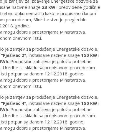
lo je zahtjev za izdavanje Energetske dozvole za
lisane nazivne snage
23 kW
i predviđene godišnje
potrebnu dokumentaciju kako je propisano članom
anom procedurom, Ministarstvo je pregledalo
2.2018. godine.
a mogu dobiti u prostorijama Ministarstva.
jednom dnevnom listu.
elo je zahtjev za produženje Energetske dozvole,
 "Pješivac 2"
, instalisane nazivne snage
150 kW
i
MWh
. Podnosilac zahtjeva je priložio potrebne
 19. Uredbe. U skladu sa propisanom procedurom
e isti potpun sa danom 12.12.2018. godine.
a mogu dobiti u prostorijama Ministarstva.
jednom dnevnom listu.
elo je zahtjev za produženje Energetske dozvole,
 "Pješivac 4"
, instalisane nazivne snage
150 kW
i
MWh
. Podnosilac zahtjeva je priložio potrebne
 19. Uredbe. U skladu sa propisanom procedurom
e isti potpun sa danom 12.12.2018. godine.
a mogu dobiti u prostorijama Ministarstva.