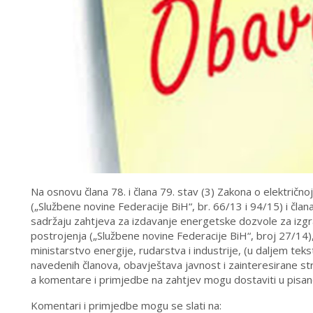
Na osnovu člana 78. i člana 79. stav (3) Zakona o električno
(„Službene novine Federacije BiH“, br. 66/13 i 94/15) i član
sadržaju zahtjeva za izdavanje energetske dozvole za izgra
postrojenja („Službene novine Federacije BiH“, broj 27/14)
ministarstvo energije, rudarstva i industrije, (u daljem te
navedenih članova, obavještava javnost i zainteresirane st
a komentare i primjedbe na zahtjev mogu dostaviti u pisan
Komentari i primjedbe mogu se slati na: