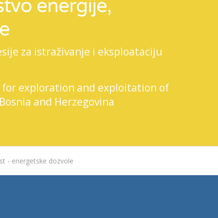
tvo energije,
je
je za istraživanje i eksploataciju
 for exploration and exploitation of
 Bosnia and Herzegovina
st - energetske dozvole