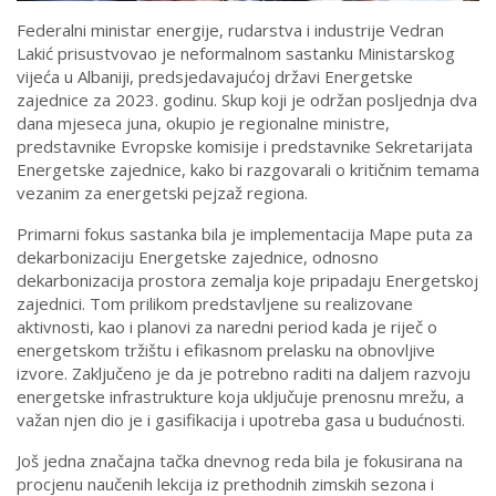
Federalni ministar energije, rudarstva i industrije Vedran
Lakić prisustvovao je neformalnom sastanku Ministarskog
vijeća u Albaniji, predsjedavajućoj državi Energetske
zajednice za 2023. godinu. Skup koji je održan posljednja dva
dana mjeseca juna, okupio je regionalne ministre,
predstavnike Evropske komisije i predstavnike Sekretarijata
Energetske zajednice, kako bi razgovarali o kritičnim temama
vezanim za energetski pejzaž regiona.
Primarni fokus sastanka bila je implementacija Mape puta za
dekarbonizaciju Energetske zajednice, odnosno
dekarbonizacija prostora zemalja koje pripadaju Energetskoj
zajednici. Tom prilikom predstavljene su realizovane
aktivnosti, kao i planovi za naredni period kada je riječ o
energetskom tržištu i efikasnom prelasku na obnovljive
izvore. Zaključeno je da je potrebno raditi na daljem razvoju
energetske infrastrukture koja uključuje prenosnu mrežu, a
važan njen dio je i gasifikacija i upotreba gasa u budućnosti.
Još jedna značajna tačka dnevnog reda bila je fokusirana na
procjenu naučenih lekcija iz prethodnih zimskih sezona i