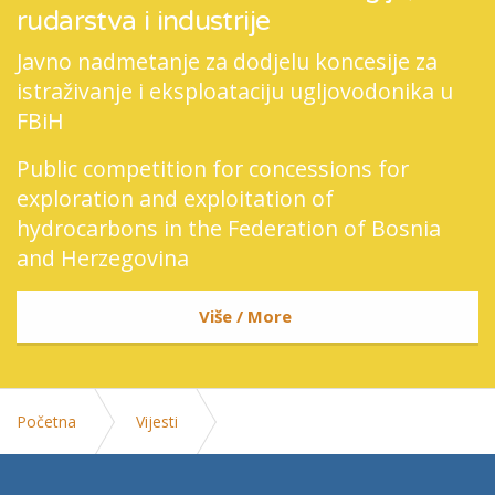
rudarstva i industrije
Javno nadmetanje za dodjelu koncesije za
istraživanje i eksploataciju ugljovodonika u
FBiH
Public competition for concessions for
exploration and exploitation of
hydrocarbons in the Federation of Bosnia
and Herzegovina
Više / More
Početna
Vijesti
Ministar Lakic na sastanku ministarskog Vijeca u Albaniji