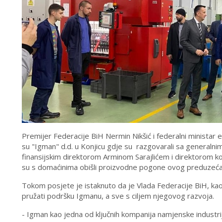
Premijer Federacije BiH Nermin Nikšić i federalni ministar en
su "Igman" d.d. u Konjicu gdje su
razgovarali sa generaln
finansijskim direktorom Arminom Sarajlićem i direktorom 
su s domaćinima obišli proizvodne pogone ovog preduzeća
Tokom posjete je istaknuto da je Vlada Federacije BiH, kao
pružati podršku Igmanu, a sve s ciljem njegovog razvoja.
- Igman kao jedna od ključnih kompanija namjenske industrij