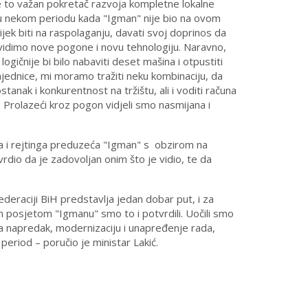
e to važan pokretač razvoja kompletne lokalne
lo u nekom periodu kada "Igman" nije bio na ovom
jek biti na raspolaganju, davati svoj doprinos da
da vidimo nove pogone i novu tehnologiju. Naravno,
logičnije bi bilo nabaviti deset mašina i otpustiti
zajednice, mi moramo tražiti neku kombinaciju, da
anak i konkurentnost na tržištu, ali i voditi računa
. Prolazeći kroz pogon vidjeli smo nasmijana i
a i rejtinga preduzeća "Igman" s
obzirom na
tvrdio da je zadovoljan onim što je vidio, te da
deraciji BiH predstavlja jedan dobar put, i za
m posjetom "Igmanu" smo to i potvrdili. Uočili smo
 napredak, modernizaciju i unapređenje rada,
eriod – poručio je ministar Lakić.