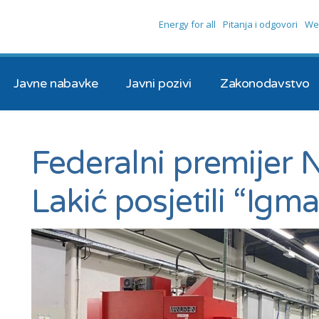
Energy for all
Pitanja i odgovori
We
Javne nabavke
Javni pozivi
Zakonodavstvo
Federalni premijer N
Lakić posjetili “Igm