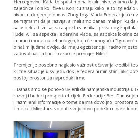
Hercegovinu. Kada to spustimo na lokalni nivo, znamo da j
zajednice i oni koji žive u Konjicu znaju kako je to izgleda
nivou, na kojem je danas. Zbog toga Vlada Federacije će uvi
se "Igman" i dalje razvija, a imali smo danas imali priliku 
sa aspekta biznisa, sa aspekta vlasnika i privatnog kapitala, 
ljude. Ali, sa aspekta Federalne vlade, sa aspekta lokalne 
imamo i modernu tehnologiju, koja će omogućiti "Igmanu" ost
o našim ljudima ovdje, da imaju egzistenciju i radno mjesto
zadovoljna lica ljudi - rekao je premijer Nikšić
Premijer je posebno naglasio važnost očuvanja kredibilitet
krizne situacije u svijetu, dok je federalni ministar Lakić po
postoji prostor za napredak firme.
- Danas smo se ponovo uvjerili da namjenska industrija u Fe
razvoj i budući prosperitet cijele Federacije BiH. Današnjo
i razmijenili informacije o tome da ima dovoljno
prostora za
čime će i Ministarstvo dati svoju punu podršku u narednom p