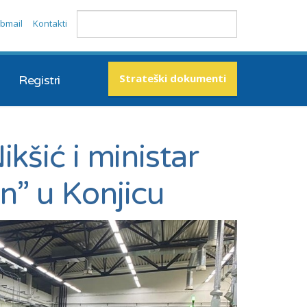
bmail
Kontakti
Strateški dokumenti
Registri
ikšić i ministar
an” u Konjicu