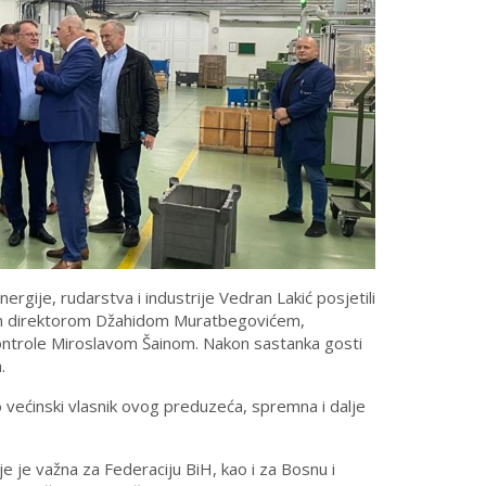
ergije, rudarstva i industrije Vedran Lakić posjetili
im direktorom Džahidom Muratbegovićem,
kontrole Miroslavom Šainom. Nakon sastanka gosti
.
 većinski vlasnik ovog preduzeća, spremna i dalje
e je važna za Federaciju BiH, kao i za Bosnu i