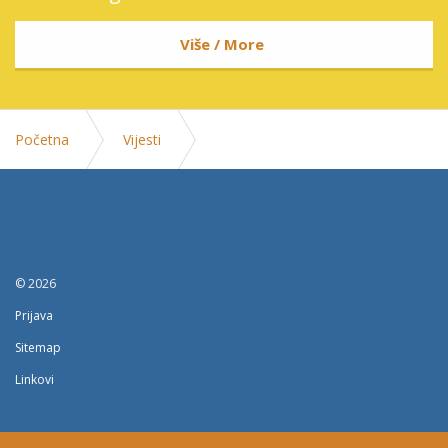
Više / More
Početna
Vijesti
Pravilnik - aparati za gasenje pocetnih pozara
© 2026
Prijava
Sitemap
Linkovi