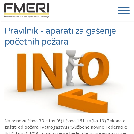
Pravilnik - aparati za gašenje
početnih požara
Na osnovu člana 39. stav (6) i člana 161. tačka 19) Zakona o
zaštiti od požara i vatrogastvu ("Službene novine Federacije
BiH", broj 64/09), u saradnji sa Federalnom upravom civilne