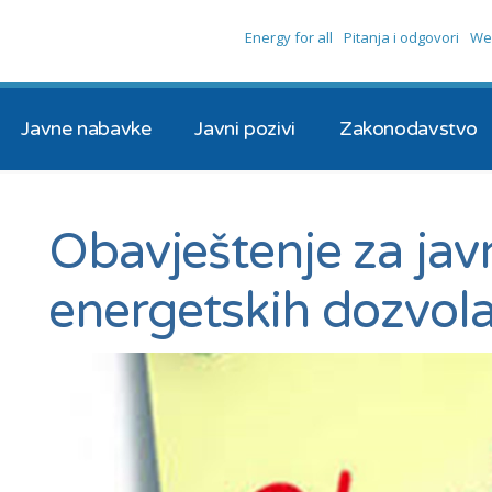
Energy for all
Pitanja i odgovori
We
Javne nabavke
Javni pozivi
Zakonodavstvo
Obavještenje za javn
energetskih dozvol