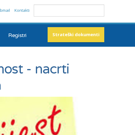
bmail
Kontakti
Strateški dokumenti
Registri
ost - nacrti
a