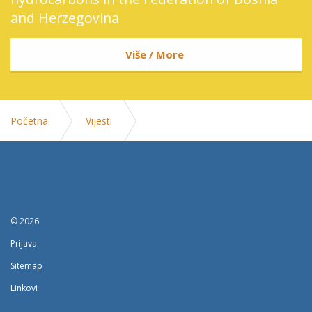
and Herzegovina
Više / More
Početna
Vijesti
Poziv na zavrsnu radionicu u okviru pripreme Strategije
razvoja industrije tekstila, odjece, koze i obuce u FBiH
za period 2024.-2033
© 2026
Prijava
Sitemap
Linkovi