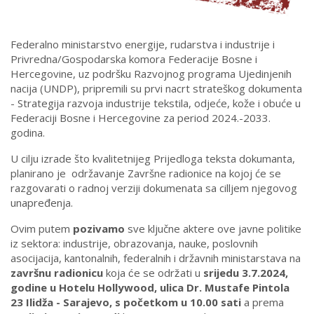
Federalno ministarstvo energije, rudarstva i industrije i
Privredna/Gospodarska komora Federacije Bosne i
Hercegovine, uz podršku Razvojnog programa Ujedinjenih
nacija (UNDP), pripremili su prvi nacrt strateškog dokumenta
- Strategija razvoja industrije tekstila, odjeće, kože i obuće u
Federaciji Bosne i Hercegovine za period 2024.-2033.
godina.
U cilju izrade što kvalitetnijeg Prijedloga teksta dokumanta,
planirano je održavanje Završne radionice na kojoj će se
razgovarati o radnoj verziji dokumenata sa cilljem njegovog
unapređenja.
Ovim putem
pozivamo
sve ključne aktere ove javne politike
iz sektora: industrije, obrazovanja, nauke, poslovnih
asocijacija, kantonalnih, federalnih i državnih ministarstava na
završnu radionicu
koja će se održati u
srijedu 3.7.2024,
godine u Hotelu Hollywood, ulica Dr. Mustafe Pintola
23 Ilidža - Sarajevo, s početkom u 10.00 sati
a prema