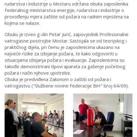
rudarstva i industrije u Mostaru održana obuka zaposlenika
Federalnog ministarstva energije, rudarstva i industrije o
provođenju mjera zaštite od požara na radnim mjestima na
kojima se nalaze.
Obuku je izveo g-din Petar Jurić, zapovjednik Profesionalne
vatrogasne postrojbe Mostar. Sastojala se od teorijskog i
praktičnog dijela, pri čemu je zaposlenicima ukazano na
najveće rizike za izbijanje požara, te kako odgovoriti u
situacijama izbijanja požara i evakuacije. Zaposlenicima su
takođe demonstrirani tipovi aparata za gašenje početnog
požara i način njihove upotrebe.
Obuka je predviđena Zakonom o zaštiti od požara i
vatrogastvu ("Službene novine Federacije BiH" broj 64/09).