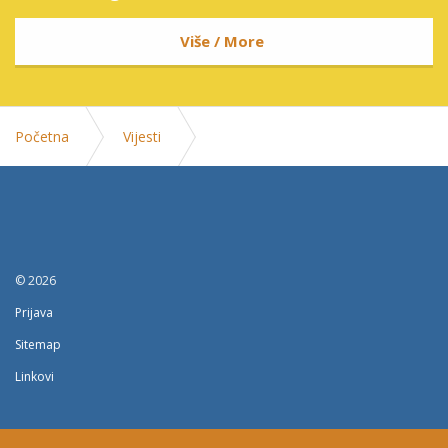
Više / More
Početna
Vijesti
Odrzana obuka zaposlenika FMERI o provodjenju mjera
zastite od pozara
© 2026
Prijava
Sitemap
Linkovi