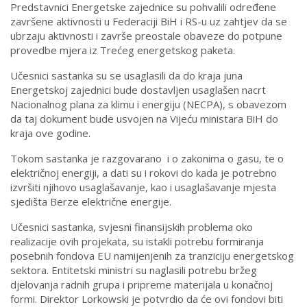
Predstavnici Energetske zajednice su pohvalili određene
završene aktivnosti u Federaciji BiH i RS-u uz zahtjev da se
ubrzaju aktivnosti i završe preostale obaveze do potpune
provedbe mjera iz Trećeg energetskog paketa.
Učesnici sastanka su se usaglasili da do kraja juna
Energetskoj zajednici bude dostavljen usaglašen nacrt
Nacionalnog plana za klimu i energiju (NECPA), s obavezom
da taj dokument bude usvojen na Vijeću ministara BiH do
kraja ove godine.
Tokom sastanka je razgovarano
i o zakonima o gasu, te o
električnoj energiji, a dati su i rokovi do kada je potrebno
izvršiti njihovo usaglašavanje, kao i usaglašavanje mjesta
sjedišta Berze električne energije.
Učesnici sastanka, svjesni finansijskih problema oko
realizacije ovih projekata, su istakli potrebu formiranja
posebnih fondova EU namijenjenih za tranziciju energetskog
sektora. Entitetski ministri su naglasili potrebu bržeg
djelovanja radnih grupa i pripreme materijala u konačnoj
formi. Direktor Lorkowski je potvrdio da će ovi fondovi biti