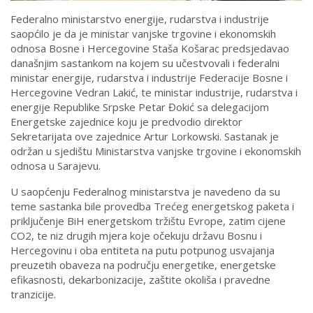
Federalno ministarstvo energije, rudarstva i industrije
saopćilo je da je ministar vanjske trgovine i ekonomskih
odnosa Bosne i Hercegovine Staša Košarac predsjedavao
današnjim sastankom na kojem su učestvovali i federalni
ministar energije, rudarstva i industrije Federacije Bosne i
Hercegovine Vedran Lakić, te ministar industrije, rudarstva i
energije Republike Srpske Petar Đokić sa delegacijom
Energetske zajednice koju je predvodio direktor
Sekretarijata ove zajednice Artur Lorkowski. Sastanak je
održan u sjedištu Ministarstva vanjske trgovine i ekonomskih
odnosa u Sarajevu.
U saopćenju Federalnog ministarstva je navedeno da su
teme sastanka bile provedba Trećeg energetskog paketa i
priključenje BiH energetskom tržištu Evrope, zatim cijene
CO2, te niz drugih mjera koje očekuju državu Bosnu i
Hercegovinu i oba entiteta na putu potpunog usvajanja
preuzetih obaveza na području energetike, energetske
efikasnosti, dekarbonizacije, zaštite okoliša i pravedne
tranzicije.