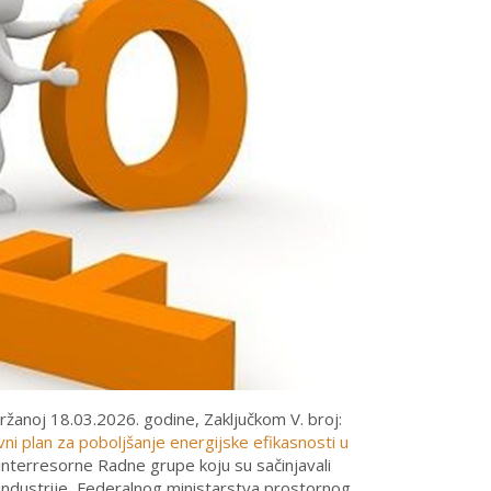
ržanoj 18.03.2026. godine, Zaključkom V. broj:
vni plan za poboljšanje energijske efikasnosti u
 interresorne Radne grupe koju su sačinjavali
 industrije, Federalnog ministarstva prostornog