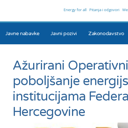
Energy for all
Pitanja i odgovori
We
Javne nabavke
Javni pozivi
Zakonodavstvo
Ažurirani Operativni
poboljšanje energijs
institucijama Federa
Hercegovine