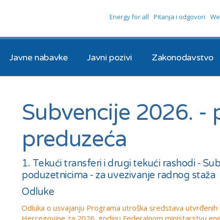
Energy for all
Pitanja i odgovori
We
Javne nabavke
Javni pozivi
Zakonodavstvo
Subvencije 2026. - 
preduzeća
1. Tekući transferi i drugi tekući rashodi - S
poduzetnicima - za uvezivanje radnog staža
Odluke
Odluka o usvajanju Programa utroška sredstava utvrđenih u
Hercegovine za 2026. godinu Federalnom ministarstvu energij