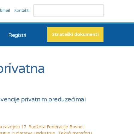
bmail
Kontakti
Strateški dokumenti
Registri
privatna
ubvencije privatnim preduzećima i
 razdjelu 17. Budžeta Federacije Bosne i
e, rudarstva i industrije „Tekući transferi i