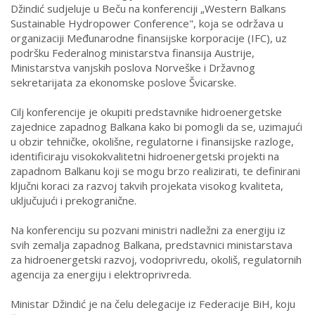
Džindić sudjeluje u Beču na konferenciji „Western Balkans
Sustainable Hydropower Conference", koja se održava u
organizaciji Međunarodne finansijske korporacije (IFC), uz
podršku Federalnog ministarstva finansija Austrije,
Ministarstva vanjskih poslova Norveške i Državnog
sekretarijata za ekonomske poslove Švicarske.
Cilj konferencije je okupiti predstavnike hidroenergetske
zajednice zapadnog Balkana kako bi pomogli da se, uzimajući
u obzir tehničke, okolišne, regulatorne i finansijske razloge,
identificiraju visokokvalitetni hidroenergetski projekti na
zapadnom Balkanu koji se mogu brzo realizirati, te definirani
ključni koraci za razvoj takvih projekata visokog kvaliteta,
uključujući i prekogranične.
Na konferenciju su pozvani ministri nadležni za energiju iz
svih zemalja zapadnog Balkana, predstavnici ministarstava
za hidroenergetski razvoj, vodoprivredu, okoliš, regulatornih
agencija za energiju i elektroprivreda.
Ministar Džindić je na čelu delegacije iz Federacije BiH, koju