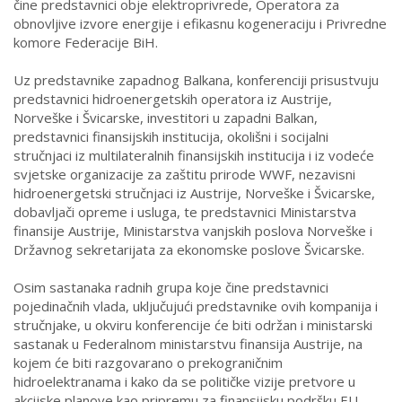
čine predstavnici obje elektroprivrede, Operatora za
obnovljive izvore energije i efikasnu kogeneraciju i Privredne
komore Federacije BiH.
Uz predstavnike zapadnog Balkana, konferenciji prisustvuju
predstavnici hidroenergetskih operatora iz Austrije,
Norveške i Švicarske, investitori u zapadni Balkan,
predstavnici finansijskih institucija, okolišni i socijalni
stručnjaci iz multilateralnih finansijskih institucija i iz vodeće
svjetske organizacije za zaštitu prirode WWF, nezavisni
hidroenergetski stručnjaci iz Austrije, Norveške i Švicarske,
dobavljači opreme i usluga, te predstavnici Ministarstva
finansije Austrije, Ministarstva vanjskih poslova Norveške i
Državnog sekretarijata za ekonomske poslove Švicarske.
Osim sastanaka radnih grupa koje čine predstavnici
pojedinačnih vlada, uključujući predstavnike ovih kompanija i
stručnjake, u okviru konferencije će biti održan i ministarski
sastanak u Federalnom ministarstvu finansija Austrije, na
kojem će biti razgovarano o prekograničnim
hidroelektranama i kako da se političke vizije pretvore u
akcijske planove kao pripremu za finansijsku podršku EU.