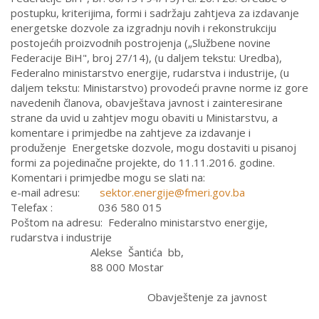
postupku, kriterijima, formi i sadržaju zahtjeva za izdavanje
energetske dozvole za izgradnju novih i rekonstrukciju
postojećih proizvodnih postrojenja („Službene novine
Federacije BiH", broj 27/14), (u daljem tekstu: Uredba),
Federalno ministarstvo energije, rudarstva i industrije, (u
daljem tekstu: Ministarstvo) provodeći pravne norme iz gore
navedenih članova, obavještava javnost i zainteresirane
strane da uvid u zahtjev mogu obaviti u Ministarstvu, a
komentare i primjedbe na zahtjeve za izdavanje i
produženje Energetske dozvole, mogu dostaviti u pisanoj
formi za pojedinačne projekte, do 11.11.2016. godine.
Komentari i primjedbe mogu se slati na:
e-mail adresu:
sektor.energije@fmeri.gov.ba
Telefax : 036 580 015
Poštom na adresu: Federalno ministarstvo energije,
rudarstva i industrije
Alekse Šantića bb,
88 000 Mostar
Obavještenje za javnost