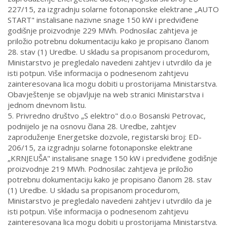
227/15, za izgradnju solarne fotonaponske elektrane „AUTO
START" instalisane nazivne snage 150 kW i predviđene
godišnje proizvodnje 229 MWh. Podnosilac zahtjeva je
priložio potrebnu dokumentaciju kako je propisano članom
28. stav (1) Uredbe. U skladu sa propisanom procedurom,
Ministarstvo je pregledalo navedeni zahtjev i utvrdilo da je
isti potpun. Više informacija o podnesenom zahtjevu
zainteresovana lica mogu dobiti u prostorijama Ministarstva.
Obavještenje se objavljuje na web stranici Ministarstva i
jednom dnevnom listu.
5. Privredno društvo „S elektro" d.o.o Bosanski Petrovac,
podnijelo je na osnovu člana 28. Uredbe, zahtjev
zaproduženje Energetske dozvole, registarski broj: ED-
206/15, za izgradnju solarne fotonaponske elektrane
„KRNJEUŠA" instalisane snage 150 kW i predviđene godišnje
proizvodnje 219 MWh. Podnosilac zahtjeva je priložio
potrebnu dokumentaciju kako je propisano članom 28. stav
(1) Uredbe. U skladu sa propisanom procedurom,
Ministarstvo je pregledalo navedeni zahtjev i utvrdilo da je
isti potpun. Više informacija o podnesenom zahtjevu
zainteresovana lica mogu dobiti u prostorijama Ministarstva.