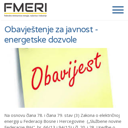
Obavještenje za javnost -
energetske dozvole
Na osnovu člana 78. i člana 79. stav (3) Zakona o električnoj
energiji u Federaciji Bosne i Hercegovine („Službene novine
Federacije BiH", br. 66/13 i 94/15) i čl. 20. i 28. Uredbe o