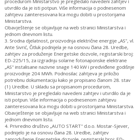
procedurom Ministarstvo je pregledalo navedeni zahtjev i
utvrdilo da je isti potpun. Više informacija o podnesenom
zahtjevu zainteresovana lica mogu dobiti u prostorijama
Ministarstva.
Obavještenje se objavljuje na web stranici Ministarstva i
jednom dnevnom listu.
3. Srodna djelatnost, proizvodnja električne energije „AS", vl.
Ante Sivrić, Čitluk podnijela je na osnovu člana 28. Uredbe,
zahtjev za produženje Energetske dozvole, registarski broj:
ED-225/15, za izgradnju solarne fotonaponske elektrane
„AS" instalisane nazivne snage 140 kW i predviđene godišnje
proizvodnje 204 MWh. Podnosilac zahtjeva je priložio
potrebnu dokumentaciju kako je propisano članom 28. stav
(1) Uredbe. U skladu sa propisanom procedurom,
Ministarstvo je pregledalo navedeni zahtjev i utvrdilo da je
isti potpun. Više informacija o podnesenom zahtjevu
zainteresovana lica mogu dobiti u prostorijama Ministarstva.
Obavještenje se objavljuje na web stranici Ministarstva i
jednom dnevnom listu.
4. Privredno društvo „AUTO START" d.o.o. Mostar-Sjever,
podnijelo je na osnovu člana 28. Uredbe, zahtjev
zaproduženje Energetske dozvole, registarski broj: ED-