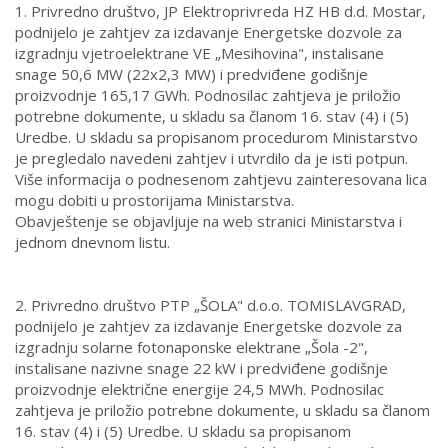
1. Privredno društvo, JP Elektroprivreda HZ HB d.d. Mostar,
podnijelo je zahtjev za izdavanje Energetske dozvole za
izgradnju vjetroelektrane VE „Mesihovina", instalisane
snage 50,6 MW (22x2,3 MW) i predviđene godišnje
proizvodnje 165,17 GWh. Podnosilac zahtjeva je priložio
potrebne dokumente, u skladu sa članom 16. stav (4) i (5)
Uredbe. U skladu sa propisanom procedurom Ministarstvo
je pregledalo navedeni zahtjev i utvrdilo da je isti potpun.
Više informacija o podnesenom zahtjevu zainteresovana lica
mogu dobiti u prostorijama Ministarstva.
Obavještenje se objavljuje na web stranici Ministarstva i
jednom dnevnom listu.
2. Privredno društvo PTP „ŠOLA" d.o.o. TOMISLAVGRAD,
podnijelo je zahtjev za izdavanje Energetske dozvole za
izgradnju solarne fotonaponske elektrane „Šola -2",
instalisane nazivne snage 22 kW i predviđene godišnje
proizvodnje električne energije 24,5 MWh. Podnosilac
zahtjeva je priložio potrebne dokumente, u skladu sa članom
16. stav (4) i (5) Uredbe. U skladu sa propisanom