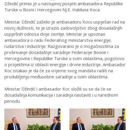
Džindić primio je u nastupnoj posjeti ambasadora Republike
Turske u Bosni i Hercegovini NJ.E. Halduna Koca.
Ministar Džindić zaželio je ambasadoru Kocu uspješan rad na
novoj dužnosti, te je izrazio zadovoljstvo zbog dosadašnjih
uspješnih odnosa dvije zemlje. Ministar je upoznao
ambasadora o radu Federalnog ministarstva energije,
rudarstva i industrije. Razgovarano je o mogućnostima za
proširivanje dosadašnje saradnje Federacije Bosne i
Hercegovine i Republike Turske u svim oblastima, pogotovo
o projektima iz oblasti energije i drvne industrije. Ambasador
Koc istakao je da će za vrijeme svog mandata raditi na
produbljenju međusobne saradnje u svim oblastima.
Ministar Džindić i ambasador Koc složili su se da će se
dosadašnja komunikacija i saradnja nastaviti i u narednom
periodu.