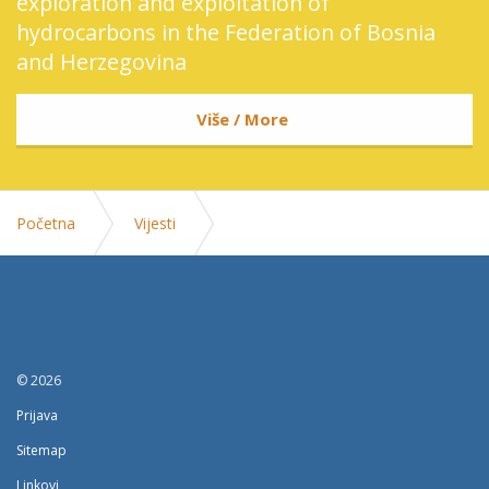
exploration and exploitation of
hydrocarbons in the Federation of Bosnia
and Herzegovina
Više / More
Početna
Vijesti
Susret ministra Dzindica i ambasadora Turske Halduna
Koca
© 2026
Prijava
Sitemap
Linkovi