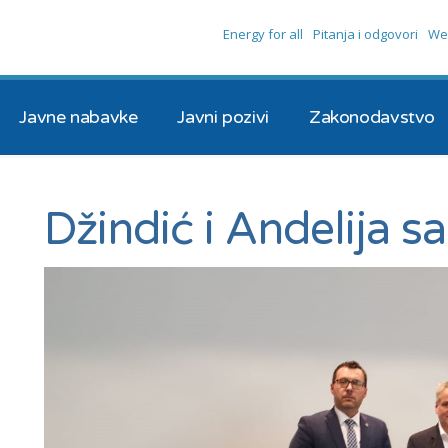
Energy for all
Pitanja i odgovori
We
Javne nabavke
Javni pozivi
Zakonodavstvo
Džindić i Andelija s