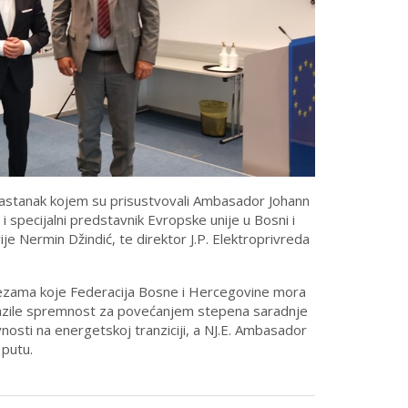
 sastanak kojem su prisustvovali Ambasador Johann
i specijalni predstavnik Evropske unije u Bosni i
ije Nermin Džindić, te direktor J.P. Elektroprivreda
avezama koje Federacija Bosne i Hercegovine mora
izrazile spremnost za povećanjem stepena saradnje
nosti na energetskoj tranziciji, a NJ.E. Ambasador
 putu.