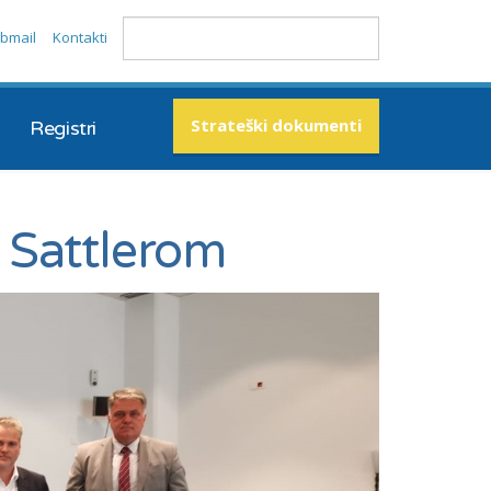
bmail
Kontakti
Strateški dokumenti
Registri
a Sattlerom