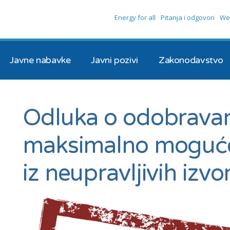
Energy for all
Pitanja i odgovori
We
Javne nabavke
Javni pozivi
Zakonodavstvo
Odluka o odobravan
maksimalno moguće
iz neupravljivih izvo