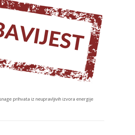
ge prihvata iz neupravljivih izvora energije