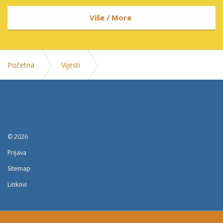
Više / More
Početna
Vijesti
Informacija o procesu monitoringa i evaluacije u
privrednim drustvima koja su dobila finansijsku pomoc
© 2026
Prijava
Sitemap
Linkovi