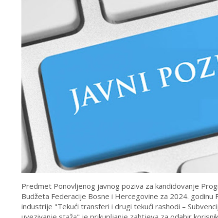
Predmet Ponovljenog javnog poziva za kandidovanje Progr
Budžeta Federacije Bosne i Hercegovine za 2024. godinu F
industrije "Tekući transferi i drugi tekući rashodi – Subven
uvezivanje staža" je prikupljanje zahtjeva za odabir koris