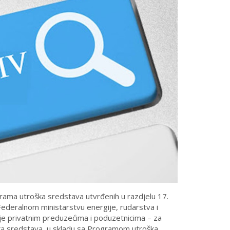
ama utroška sredstava utvrđenih u razdjelu 17.
ederalnom ministarstvu energije, rudarstva i
cije privatnim preduzećima i poduzetnicima – za
nika sredstava, u skladu sa Programom utroška