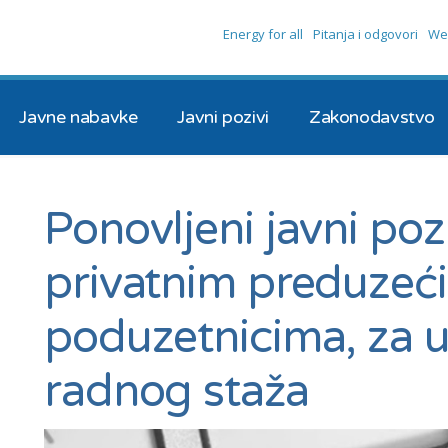
Energy for all
Pitanja i odgovori
We
Javne nabavke
Javni pozivi
Zakonodavstvo
Ponovljeni javni poz
privatnim preduzeći
poduzetnicima, za u
radnog staža