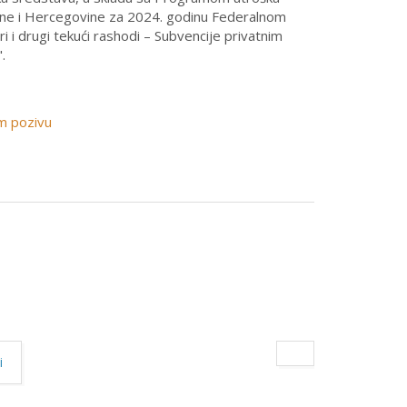
sne i Hercegovine za 2024. godinu Federalnom
ri i drugi tekući rashodi – Subvencije privatnim
.
m pozivu
i