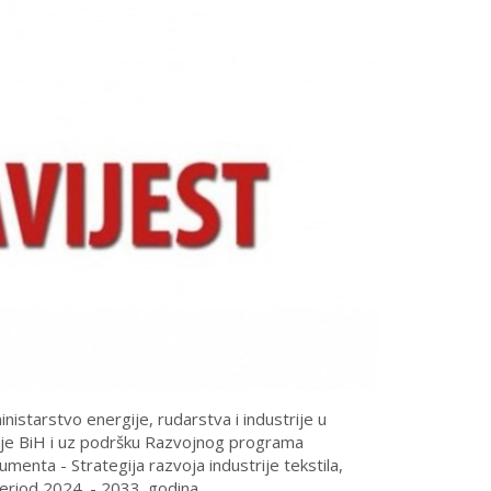
starstvo energije, rudarstva i industrije u
e BiH i uz podršku Razvojnog programa
menta - Strategija razvoja industrije tekstila,
period 2024. - 2033. godina.