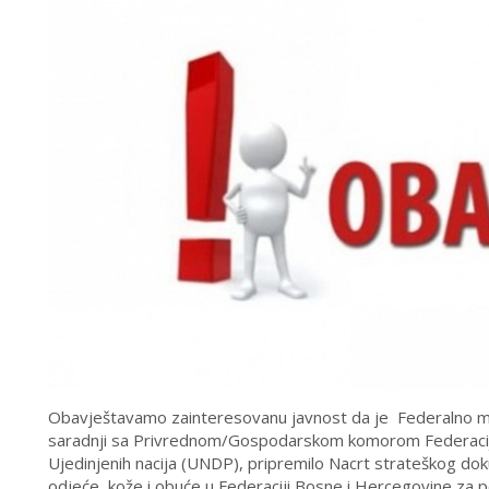
Obavještavamo zainteresovanu javnost da je Federalno mini
saradnji sa Privrednom/Gospodarskom komorom Federacij
Ujedinjenih nacija (UNDP), pripremilo Nacrt strateškog doku
odjeće, kože i obuće u Federaciji Bosne i Hercegovine za 