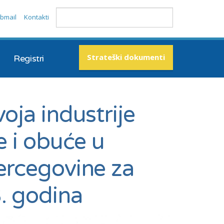
bmail
Kontakti
Strateški dokumenti
Registri
voja industrije
e i obuće u
Hercegovine za
. godina