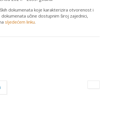
teških dokumenata koje karakterizira otvorenost i
dokumenata učine dostupnim široj zajednici,
 na
sljedećem linku
.
i