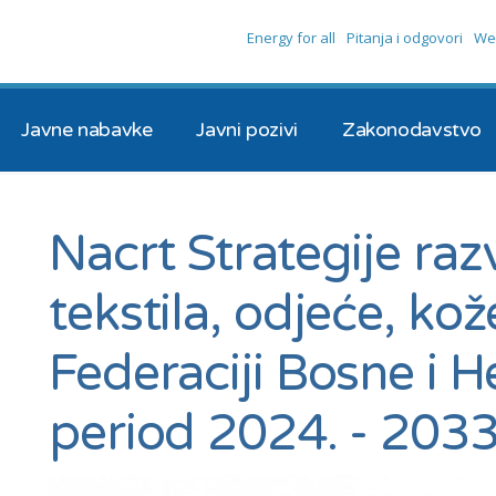
Energy for all
Pitanja i odgovori
We
Javne nabavke
Javni pozivi
Zakonodavstvo
Nacrt Strategije raz
tekstila, odjeće, kož
Federaciji Bosne i 
period 2024. - 2033