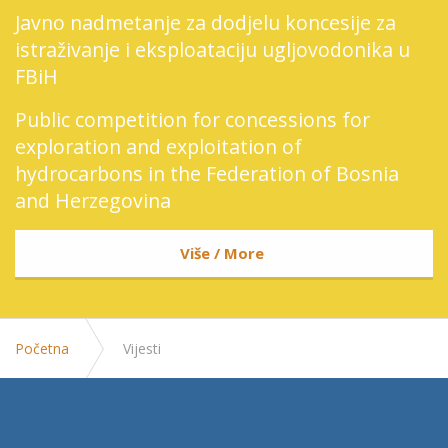
Javno nadmetanje za dodjelu koncesije za
istraživanje i eksploataciju ugljovodonika u
FBiH
Public competition for concessions for
exploration and exploitation of
hydrocarbons in the Federation of Bosnia
and Herzegovina
Više / More
Početna
Vijesti