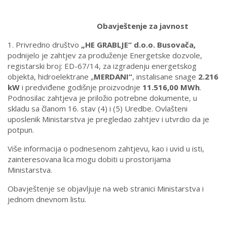
Obavještenje za javnost
1. Privredno društvo
„HE GRABLJE“ d.o.o. Busovača
,
podnijelo je zahtjev za produženje Energetske dozvole,
registarski broj: ED-67/14, za izgradenju energetskog
objekta, hidroelektrane „
MERDANI“
, instalisane snage
2.216
kW
i predviđene godišnje proizvodnje
11.516,00 MWh
.
Podnosilac zahtjeva je priložio potrebne dokumente, u
skladu sa članom 16. stav (4) i (5) Uredbe. Ovlašteni
uposlenik Ministarstva je pregledao zahtjev i utvrdio da je
potpun.
Više informacija o podnesenom zahtjevu, kao i uvid u isti,
zainteresovana lica mogu dobiti u prostorijama
Ministarstva.
Obavještenje se objavljuje na web stranici Ministarstva i
jednom dnevnom listu.