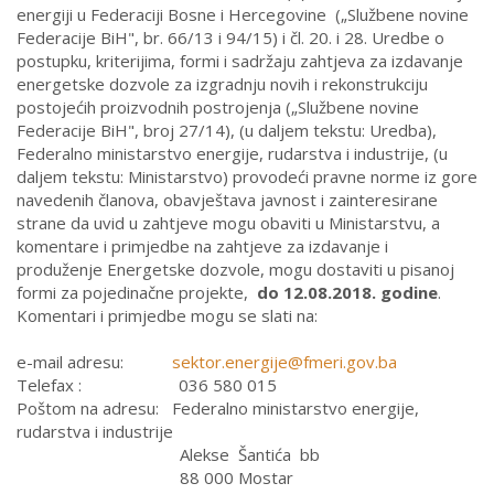
energiji u Federaciji Bosne i Hercegovine („Službene novine
Federacije BiH", br. 66/13 i 94/15) i čl. 20. i 28. Uredbe o
postupku, kriterijima, formi i sadržaju zahtjeva za izdavanje
energetske dozvole za izgradnju novih i rekonstrukciju
postojećih proizvodnih postrojenja („Službene novine
Federacije BiH", broj 27/14), (u daljem tekstu: Uredba),
Federalno ministarstvo energije, rudarstva i industrije, (u
daljem tekstu: Ministarstvo) provodeći pravne norme iz gore
navedenih članova, obavještava javnost i zainteresirane
strane da uvid u zahtjeve mogu obaviti u Ministarstvu, a
komentare i primjedbe na zahtjeve za izdavanje i
produženje Energetske dozvole, mogu dostaviti u pisanoj
formi za pojedinačne projekte,
do 12.08.2018. godine
.
Komentari i primjedbe mogu se slati na:
e-mail adresu:
sektor.energije@fmeri.gov.ba
Telefax : 036 580 015
Poštom na adresu: Federalno ministarstvo energije,
rudarstva i industrije
Alekse Šantića bb
88 000 Mostar