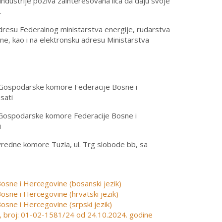
industrije poziva zainteresovana lica da daju svoje
.
 adresu Federalnog ministarstva energije, rudarstva
ne, kao i na elektronsku adresu Ministarstva
e/Gospodarske komore Federacije Bosne i
sati
/Gospodarske komore Federacije Bosne i
i
vredne komore Tuzla, ul. Trg slobode bb, sa
osne i Hercegovine (bosanski jezik)
osne i Hercegovine (hrvatski jezik)
osne i Hercegovine (srpski jezik)
, broj: 01-02-1581/24 od 24.10.2024. godine