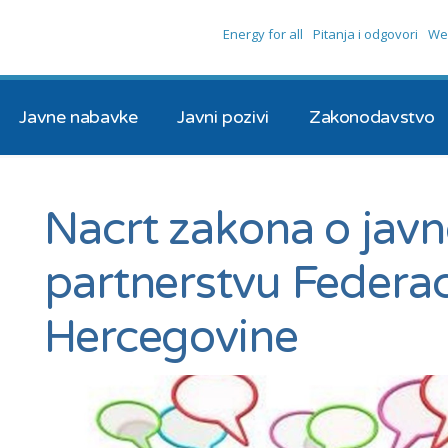
Energy for all
Pitanja i odgovori
We
Javne nabavke
Javni pozivi
Zakonodavstvo
Nacrt zakona o jav
partnerstvu Federac
Hercegovine