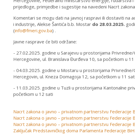
Hercegovine, Federalno ministarstvo energije, rudarstva i 
prijedloge, primjedbe i sugestije na navedeni Nacrt zakona
Komentari se mogu dati na javnoj raspravi ili dostaviti na
i industrije, Alekse Šantića b.b. Mostar
do 28.03.2025.
godi
(
info@fmeri.gov.ba
) .
Javne rasprave će biti održane:
- 27.02.2025. godine u Sarajevu u prostorijama Privredn
Hercegovine, ul. Branislava Đurđeva 10, sa početkom u 11 
- 04.03.2025. godine u Mostaru u prostorijama Privredne
Hercegovin, ul. Kneza Domagoja 12, sa početkom u 11 sat
- 11.03.2025. godine u Tuzli u prostorijama Kantonalne pri
početkom u 12 sati
Nacrt zakona o javno – privatnom partnerstvu Federacije B
Nacrt zakona o javno – privatnom partnerstvu Federacije B
Nacrt zakona o javno – privatnom partnerstvu Federacije B
Zaključak Predstavničkog doma Parlamenta Federacije BiH