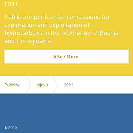
FBiH
Public competition for concessions for
exploration and exploitation of
hydrocarbons in the Federation of Bosnia
and Herzegovina
Više / More
Početna
Vijesti
2021
© 2026