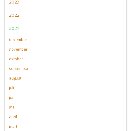
2023
2022
2021
decembar
novembar
oktobar
septembar
august
juli
juni
maj
april
mart