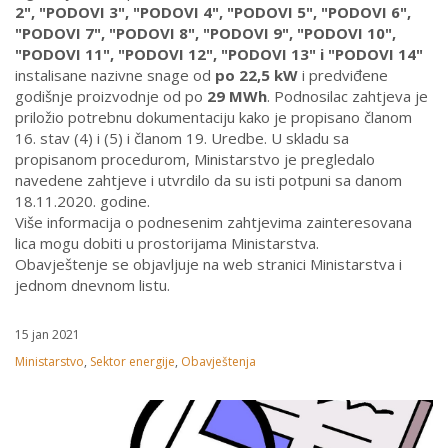
2", "PODOVI 3", "PODOVI 4", "PODOVI 5", "PODOVI 6",
"PODOVI 7", "PODOVI 8", "PODOVI 9", "PODOVI 10",
"PODOVI 11", "PODOVI 12", "PODOVI 13" i "PODOVI 14"
instalisane nazivne snage od
po 22,5 kW
i predviđene
godišnje proizvodnje od po
29 MWh
. Podnosilac zahtjeva je
priložio potrebnu dokumentaciju kako je propisano članom
16. stav (4) i (5) i članom 19. Uredbe. U skladu sa
propisanom procedurom, Ministarstvo je pregledalo
navedene zahtjeve i utvrdilo da su isti potpuni sa danom
18.11.2020. godine.
Više informacija o podnesenim zahtjevima zainteresovana
lica mogu dobiti u prostorijama Ministarstva.
Obavještenje se objavljuje na web stranici Ministarstva i
jednom dnevnom listu.
15 jan 2021
Ministarstvo
,
Sektor energije
,
Obavještenja