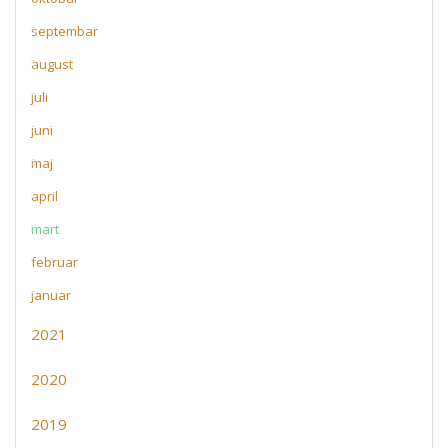
septembar
august
juli
juni
maj
april
mart
februar
januar
2021
2020
2019