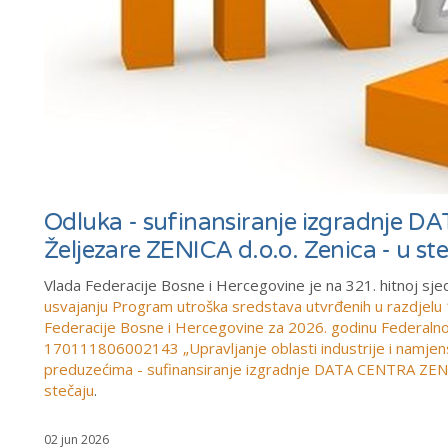
Odluka - sufinansiranje izgradnje 
Željezare ZENICA d.o.o. Zenica - u st
Vlada Federacije Bosne i Hercegovine je na 321. hitnoj sje
usvajanju Program utroška sredstava utvrđenih u razdjel
Federacije Bosne i Hercegovine za 2026. godinu Federalnom
170111806002143 „Upravljanje oblasti industrije i namjenske
preduzećima - sufinansiranje izgradnje DATA CENTRA ZENICA
stečaju
.
02 jun 2026