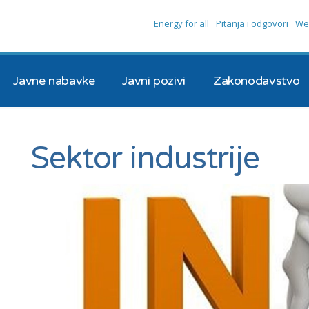
Energy for all
Pitanja i odgovori
We
Javne nabavke
Javni pozivi
Zakonodavstvo
Sektor industrije