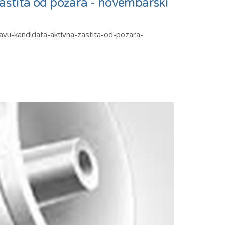
zaštita od požara - novembarski
ijavu-kandidata-aktivna-zastita-od-pozara-