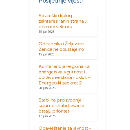
Posljednje vijesti
Strateški dijalog
zainteresiranih strana u
drvnom sektoru
15 jul 2026
Od radnika i Željezare
Zenica ne odustajemo
15 jul 2026
Konferencija Regionalna
energetska sigurnost i
održiv investicioni ciklus –
Energetski zaokret 2
28 jun 2026
Stabilna proizvodnja i
sigurno snabdijevanje
ostaju prioritet
17 jun 2026
Obavještenje za javnost -