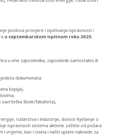
8), Federalno ministarstvo energije, rudarstva i
je poslova provjere i ispitivanja ispravnosti i
ara
u septembarskom ispitnom roku 2025.
lica u ime zaposlenika, zaposlenik samostalno ili
 sljedeća dokumenata:
ena kopija),
slovima,
 završetka škole/fakulteta),
rgije, rudarstva i industrije, donosi Rješenje o
anje ispravnosti sistema aktivne zaštite od požara
i vrijeme, kao i visina i način uplate naknade za