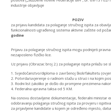
poslova („Službene novine Federacije BiH“, br. 69/13 i 02/1
industrije objavljuje
POZIV
za prijavu kandidata za polaganje stručnog ispita za obavljan
funkcionalnosti ugrađenog sistema aktivne zaštite od pož
godine
Prijavu za polaganje stručnog ispita mogu podnijeti pravna 
nezaposleno fizičko lice.
Uz prijavu (Obrazac broj 2.) za polaganje ispita prilažu se
1. Svjedočanstvo/diploma o završenoj školi/fakultetu (ovjer
2. Potvrda/uvjerenje o radnom stažu u struci i na kojim po
3. Rodni list (ukoliko je došlo do promjene prezimena nakon
4. Federalna upravna taksa od 5 KM.
Na osnovu dostavljene dokumentacije, federalni ministar ene
odobravanju polaganja stručnog ispita za provjeru i ispitiv
za prijavljene kandidate u kojem je određeno mjesto, datum 