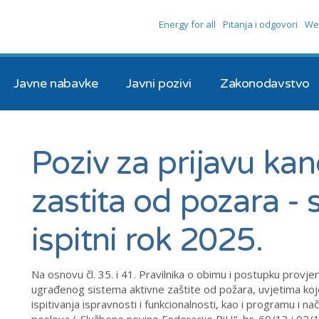
Energy for all
Pitanja i odgovori
We
Javne nabavke
Javni pozivi
Zakonodavstvo
Poziv za prijavu kan
zastita od pozara -
ispitni rok 2025.
Na osnovu čl. 35. i 41. Pravilnika o obimu i postupku provjere
ugrađenog sistema aktivne zaštite od požara, uvjetima koje
ispitivanja ispravnosti i funkcionalnosti, kao i programu i na