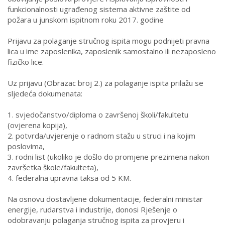
funkcionalnosti ugrađenog sistema aktivne zaštite od
požara
u junskom ispitnom roku 2017. godine
Prijavu za polaganje stručnog ispita mogu podnijeti pravna
lica u ime zaposlenika, zaposlenik samostalno ili nezaposleno
fizičko lice.
Uz prijavu (Obrazac broj 2.) za polaganje ispita prilažu se
sljedeća dokumenata:
1.
svjedočanstvo/diploma o završenoj školi/fakultetu
(ovjerena kopija),
2.
potvrda/uvjerenje o radnom stažu u struci i na kojim
poslovima,
3.
rodni list (ukoliko je došlo do promjene prezimena nakon
završetka škole/fakulteta),
4
.
federalna upravna taksa od 5 KM.
Na osnovu dostavljene dokumentacije, federalni ministar
energije, rudarstva i industrije, donosi Rješenje o
odobravanju polaganja stručnog ispita za provjeru i