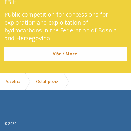
FBiH
Public competition for concessions for
exploration and exploitation of
hydrocarbons in the Federation of Bosnia
and Herzegovina
Više / More
Početna
Ostali pozivi
Poziv za prijavu kandidata - aktivna zastita od pozara -
junski ispitni rok 2017.
© 2026