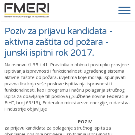
Poziv za prijavu kandidata -
aktivna zaštita od požara -
junski ispitni rok 2017.
Na osnovu čl. 35. i 41. Pravilnika o obimu i postupku provjere
ispitivanja ispravnosti i funkcionalnosti ugrađenog sistema
aktivne zaštite od požara, uvjetima koje moraju ispunjavati
pravna lica koja vrše poslove ispitivanja ispravnosti i
funkcionalnosti, kao i programu i načinu polaganja stručnog
ispita za obavljanje tih poslova („Službene novine Federacije
BiH", broj 69/13), Federalno ministarsvo energije, rudarstva
i industrije objavljuje
POZIV
za prijavu kandidata za polaganje stručnog ispita za
obavljanje poslova provjere i ispitivanja ispravnosti i