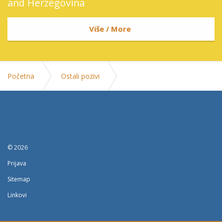
and Herzegovina
Više / More
Početna
Ostali pozivi
Prijedlog Akcionog plana za realizaciju Strategije razvoja
drvne industrije FBiH 2018.-2025.
© 2026
Prijava
Sitemap
Linkovi