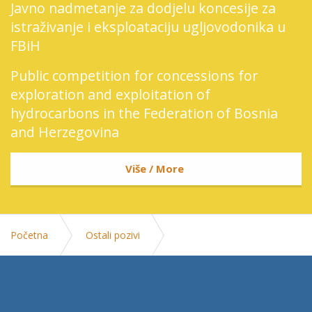
Javno nadmetanje za dodjelu koncesije za
istraživanje i eksploataciju ugljovodonika u
FBiH
Public competition for concessions for
exploration and exploitation of
hydrocarbons in the Federation of Bosnia
and Herzegovina
Više / More
Početna
Ostali pozivi
Javna rasprava o Nacrtu Zakona o rudarstvu FBiH