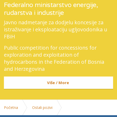
Federalno ministarstvo energije,
rudarstva i industrije
Javno nadmetanje za dodjelu koncesije za
istraživanje i eksploataciju ugljovodonika u
FBiH
Public competition for concessions for
exploration and exploitation of
hydrocarbons in the Federation of Bosnia
and Herzegovina
Više / More
Početna
Ostali pozivi