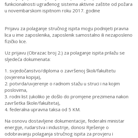
funkcionalnosti ugrađenog sistema aktivne zaštite od požara
u novembarskom ispitnom roku 2017. godine
Prijavu za polaganje stručnog ispita mogu podnijeti pravna
lica u ime zaposlenika, zaposlenik samostalno ili nezaposleno
fizičko lice.
Uz prijavu (Obrazac broj 2.) za polaganje ispita prilažu se
sljedeća dokumenata:
1. svjedočanstvo/diploma o završenoj školi/fakultetu
(ovjerena kopija),
2. potvrda/uvjerenje o radnom stažu u struci i na kojim
poslovima,
3. rodni list (ukoliko je došlo do promjene prezimena nakon
završetka škole/fakulteta),
4. federalna upravna taksa od 5 KM.
Na osnovu dostavljene dokumentacije, federalni ministar
energije, rudarstva i industrije, donosi Rješenje o
odobravanju polaganja stručnog ispita za provjeru i