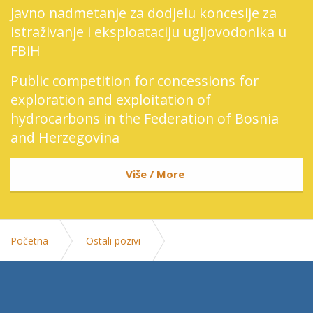
Javno nadmetanje za dodjelu koncesije za
istraživanje i eksploataciju ugljovodonika u
FBiH
Public competition for concessions for
exploration and exploitation of
hydrocarbons in the Federation of Bosnia
and Herzegovina
Više / More
Početna
Ostali pozivi
Poziv za prijavu kandidata - aktivna zastita od pozara -
novembarski ispitni rok 2017.