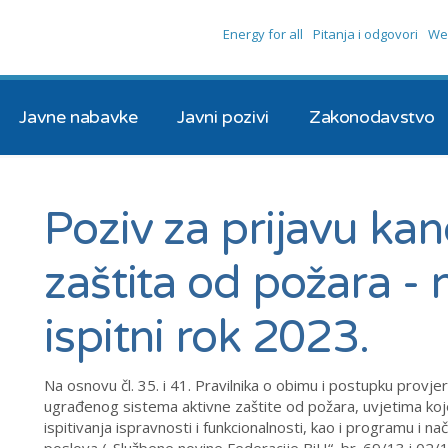
Energy for all
Pitanja i odgovori
We
Javne nabavke
Javni pozivi
Zakonodavstvo
Poziv za prijavu kan
zaštita od požara -
ispitni rok 2023.
Na osnovu čl. 35. i 41. Pravilnika o obimu i postupku provjere
ugrađenog sistema aktivne zaštite od požara, uvjetima koje
ispitivanja ispravnosti i funkcionalnosti, kao i programu i na