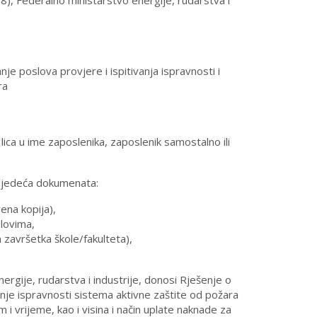
8), Federalno ministarstvo energije, rudarstva i
je poslova provjere i ispitivanja ispravnosti i
ra
lica u ime zaposlenika, zaposlenik samostalno ili
 sljedeća dokumenata:
ena kopija),
slovima,
 završetka škole/fakulteta),
rgije, rudarstva i industrije, donosi Rješenje o
anje ispravnosti sistema aktivne zaštite od požara
i vrijeme, kao i visina i način uplate naknade za