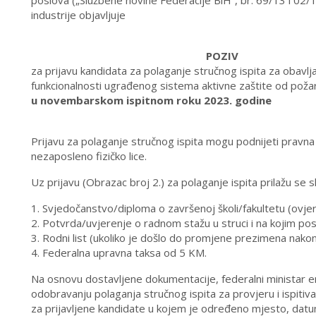
poslova („Službene novine Federacije BiH“, br. 69/13 i 02/1
industrije objavljuje
POZIV
za prijavu kandidata za polaganje stručnog ispita za obavljan
funkcionalnosti ugrađenog sistema aktivne zaštite od poža
u novembarskom ispitnom roku 2023. godine
Prijavu za polaganje stručnog ispita mogu podnijeti pravna 
nezaposleno fizičko lice.
Uz prijavu (Obrazac broj 2.) za polaganje ispita prilažu se
1. Svjedočanstvo/diploma o završenoj školi/fakultetu (ovjer
2. Potvrda/uvjerenje o radnom stažu u struci i na kojim po
3. Rodni list (ukoliko je došlo do promjene prezimena nakon
4. Federalna upravna taksa od 5 KM.
Na osnovu dostavljene dokumentacije, federalni ministar ene
odobravanju polaganja stručnog ispita za provjeru i ispitiv
za prijavljene kandidate u kojem je određeno mjesto, datum 